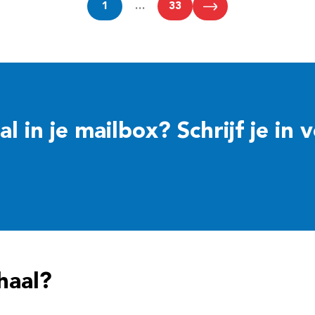
1
…
33
 in je mailbox? Schrijf je in 
haal?