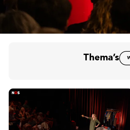
Thema’s
W