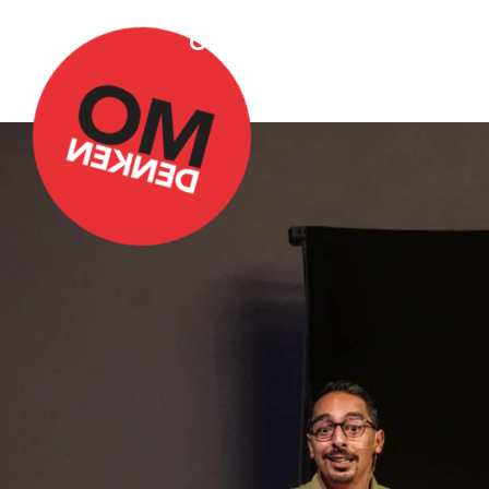
Over Omdenken
Podca