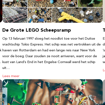
De Grote LEGO Scheepsramp
T
Op 13 februari 1997 sloeg het noodlot toe voor het Duitse
E
vrachtschip Tokio Express. Het schip was net vertrokken uit de
d
k
haven van Rotterdam en had een lange reis naar New York
’
voor de boeg. Daar zouden ze nooit arriveren, want voor de
j
…
kust van Land’s End in het Engelse Cornwall werd het schip
w
uit…
L
Lees meer