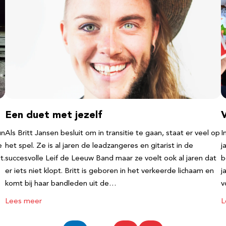
Een duet met jezelf
un
Als Britt Jansen besluit om in transitie te gaan, staat er veel op
I
e
het spel. Ze is al jaren de leadzangeres en gitarist in de
j
t.
succesvolle Leif de Leeuw Band maar ze voelt ook al jaren dat
b
er iets niet klopt. Britt is geboren in het verkeerde lichaam en
j
komt bij haar bandleden uit de…
v
Lees meer
L