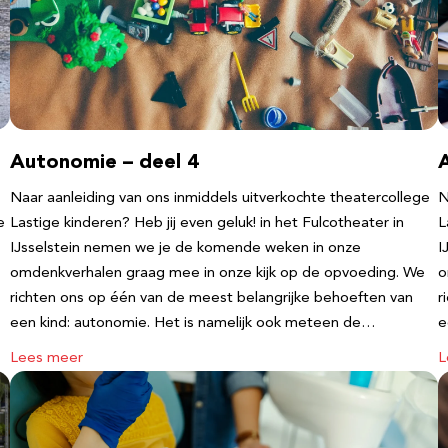
Autonomie – deel 4
Naar aanleiding van ons inmiddels uitverkochte theatercollege
N
e
Lastige kinderen? Heb jij even geluk! in het Fulcotheater in
L
IJsselstein nemen we je de komende weken in onze
I
omdenkverhalen graag mee in onze kijk op de opvoeding. We
o
richten ons op één van de meest belangrijke behoeften van
r
een kind: autonomie. Het is namelijk ook meteen de…
e
Lees meer
L