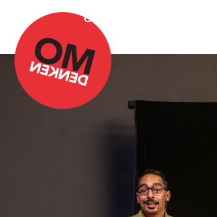
Over Omdenken
Podca