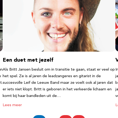
Een duet met jezelf
un
Als Britt Jansen besluit om in transitie te gaan, staat er veel op
I
e
het spel. Ze is al jaren de leadzangeres en gitarist in de
j
t.
succesvolle Leif de Leeuw Band maar ze voelt ook al jaren dat
b
er iets niet klopt. Britt is geboren in het verkeerde lichaam en
j
komt bij haar bandleden uit de…
v
Lees meer
L