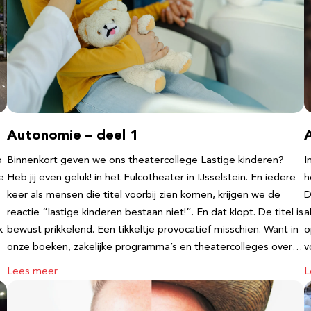
Autonomie – deel 1
b
Binnenkort geven we ons theatercollege Lastige kinderen?
I
e
Heb jij even geluk! in het Fulcotheater in IJsselstein. En iedere
h
keer als mensen die titel voorbij zien komen, krijgen we de
D
reactie “lastige kinderen bestaan niet!”. En dat klopt. De titel is
a
k
bewust prikkelend. Een tikkeltje provocatief misschien. Want in
o
onze boeken, zakelijke programma’s en theatercolleges over…
v
Lees meer
L