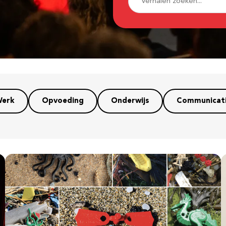
erk
Opvoeding
Onderwijs
Communicat