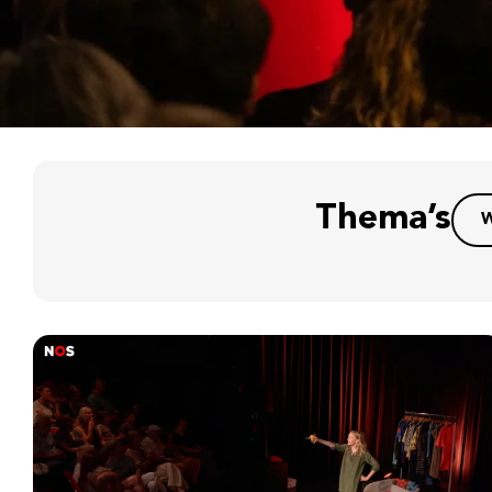
Thema’s
W