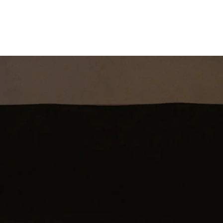
st
Theatershow
Training
Omdenkkrin