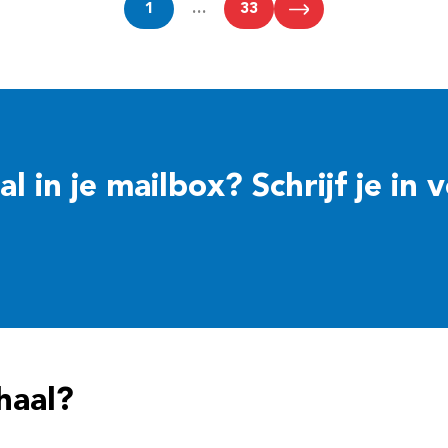
1
…
33
 in je mailbox? Schrijf je in 
haal?