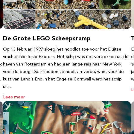
De Grote LEGO Scheepsramp
T
Op 13 februari 1997 sloeg het noodlot toe voor het Duitse
E
vrachtschip Tokio Express. Het schip was net vertrokken uit de
d
k
haven van Rotterdam en had een lange reis naar New York
’
voor de boeg. Daar zouden ze nooit arriveren, want voor de
j
…
kust van Land’s End in het Engelse Cornwall werd het schip
w
uit…
L
Lees meer