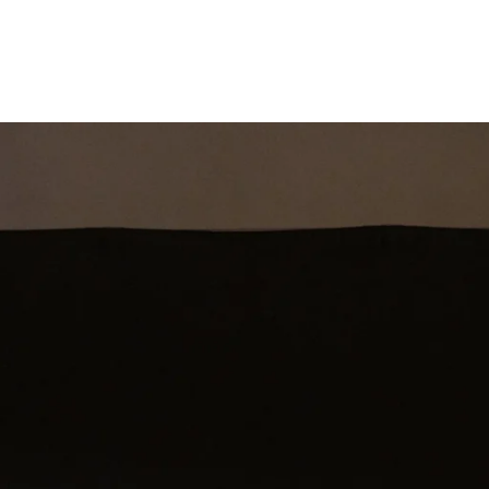
st
Theatershow
Training
Omdenkkrin