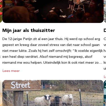
Mijn jaar als thuiszitter
De 12-jarige Petijn zit al een jaar thuis. Hij werd op school erg
O
gepest en kreeg daar zoveel stress van dat naar school gaan
v
niet meer lukte. Zoals hij het zelf omschrijft: “Ik voelde eigenlijk
h
t
een heel diep verdriet. Alsof niemand mij begreep, alsof
v
niemand me wou helpen. Uiteindelijk kon ik ook niet meer zo…
k
u
Lees meer
L