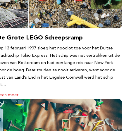
De Grote LEGO Scheepsramp
p 13 februari 1997 sloeg het noodlot toe voor het Duitse
rachtschip Tokio Express. Het schip was net vertrokken uit de
aven van Rotterdam en had een lange reis naar New York
oor de boeg. Daar zouden ze nooit arriveren, want voor de
ust van Land’s End in het Engelse Cornwall werd het schip
it…
ees meer