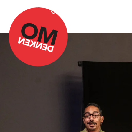
Over Omdenken
Podca