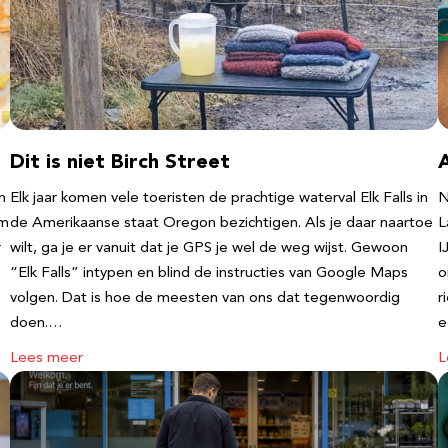
Dit is niet Birch Street
n
Elk jaar komen vele toeristen de prachtige waterval Elk Falls in
N
‘m
de Amerikaanse staat Oregon bezichtigen. Als je daar naartoe
L
r
wilt, ga je er vanuit dat je GPS je wel de weg wijst. Gewoon
I
“Elk Falls” intypen en blind de instructies van Google Maps
o
volgen. Dat is hoe de meesten van ons dat tegenwoordig
r
doen.…
e
Lees meer
L