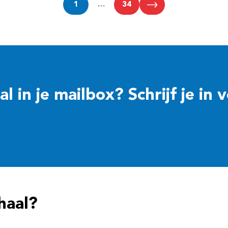
1
…
34
 in je mailbox? Schrijf je in 
haal?