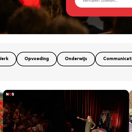
erk
Opvoeding
Onderwijs
Communicat