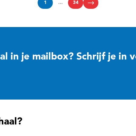
1
…
34
 in je mailbox? Schrijf je in 
haal?