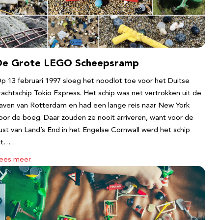
De Grote LEGO Scheepsramp
p 13 februari 1997 sloeg het noodlot toe voor het Duitse
rachtschip Tokio Express. Het schip was net vertrokken uit de
aven van Rotterdam en had een lange reis naar New York
oor de boeg. Daar zouden ze nooit arriveren, want voor de
ust van Land’s End in het Engelse Cornwall werd het schip
it…
ees meer