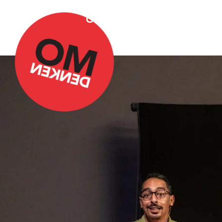
Over Omdenken
Podca