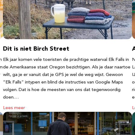
Dit is niet Birch Street
n
Elk jaar komen vele toeristen de prachtige waterval Elk Falls in
N
‘m
de Amerikaanse staat Oregon bezichtigen. Als je daar naartoe
L
r
wilt, ga je er vanuit dat je GPS je wel de weg wijst. Gewoon
I
“Elk Falls” intypen en blind de instructies van Google Maps
o
volgen. Dat is hoe de meesten van ons dat tegenwoordig
r
doen.…
e
Lees meer
L