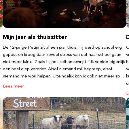
Mijn jaar als thuiszitter
De 12-jarige Petijn zit al een jaar thuis. Hij werd op school erg
O
gepest en kreeg daar zoveel stress van dat naar school gaan
v
niet meer lukte. Zoals hij het zelf omschrijft: “Ik voelde eigenlijk
h
t
een heel diep verdriet. Alsof niemand mij begreep, alsof
v
niemand me wou helpen. Uiteindelijk kon ik ook niet meer zo…
k
u
Lees meer
L