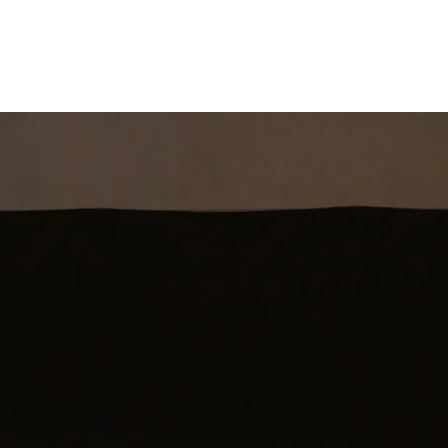
st
Theatershow
Training
Omdenkkrin