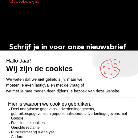
Quoteboekjes
Schrijf je in voor onze nieuwsbrief
E-
mailadres
Inschrijven
Facebook
Instagram
LinkedIn
YouTube
Spotify
Copyright 2026
Algemene voorwaarden