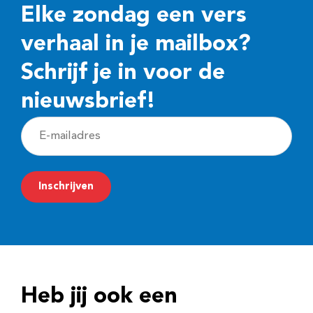
Elke zondag een vers
verhaal in je mailbox?
Schrijf je in voor de
nieuwsbrief!
E
-
m
Inschrijven
a
i
l
a
d
Heb jij ook een
r