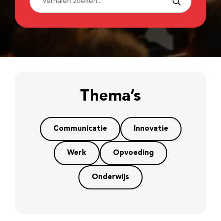
Thema’s
Communicatie
Innovatie
Werk
Opvoeding
Onderwijs