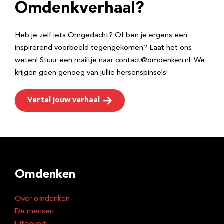
e
Omdenkverhaal?
s
Heb je zelf iets Omgedacht? Of ben je ergens een
inspirerend voorbeeld tegengekomen? Laat het ons
weten! Stuur een mailtje naar contact@omdenken.nl. We
krijgen geen genoeg van jullie hersenspinsels!
Vertel jouw verhaal
Omdenken
Over omdenken
De mensen