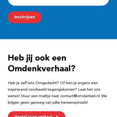
-
m
Inschrijven
a
i
l
a
d
Heb jij ook een
r
e
Omdenkverhaal?
s
Heb je zelf iets Omgedacht? Of ben je ergens een
inspirerend voorbeeld tegengekomen? Laat het ons
weten! Stuur een mailtje naar contact@omdenken.nl. We
krijgen geen genoeg van jullie hersenspinsels!