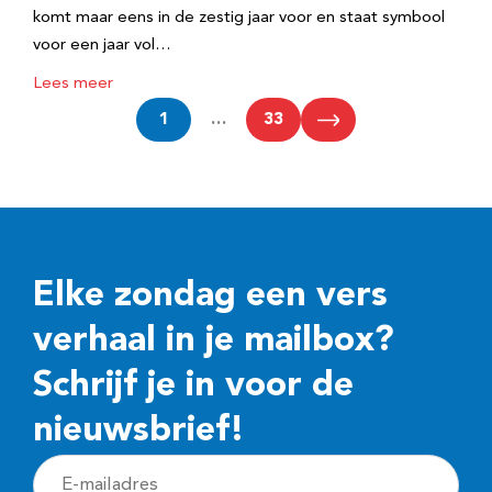
komt maar eens in de zestig jaar voor en staat symbool
voor een jaar vol…
Lees meer
1
…
33
Elke zondag een vers
verhaal in je mailbox?
Schrijf je in voor de
nieuwsbrief!
E