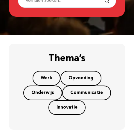
Thema’s
Werk
Opvoeding
Onderwijs
Communicatie
Innovatie