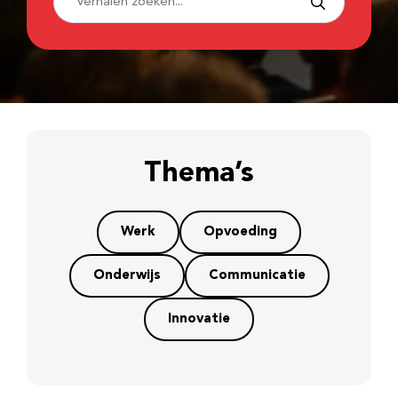
Thema’s
Werk
Opvoeding
Onderwijs
Communicatie
Innovatie