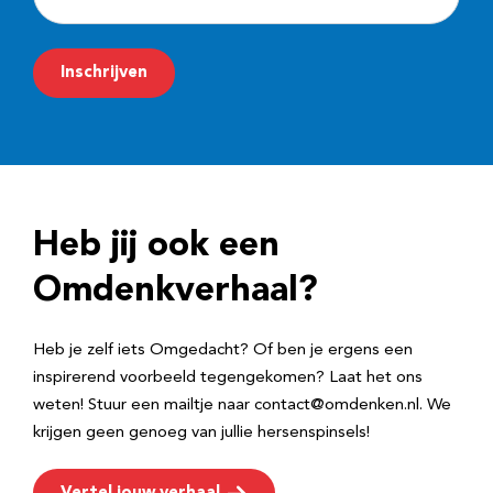
-
m
Inschrijven
a
i
l
a
d
Heb jij ook een
r
e
Omdenkverhaal?
s
Heb je zelf iets Omgedacht? Of ben je ergens een
inspirerend voorbeeld tegengekomen? Laat het ons
weten! Stuur een mailtje naar contact@omdenken.nl. We
krijgen geen genoeg van jullie hersenspinsels!