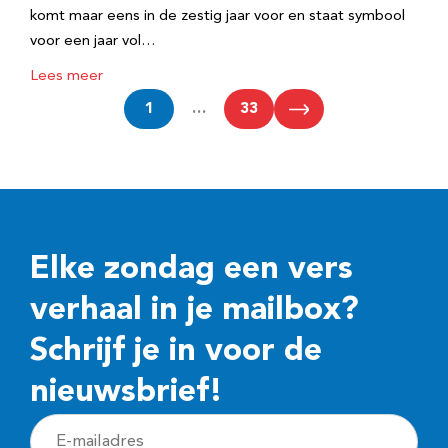
komt maar eens in de zestig jaar voor en staat symbool
voor een jaar vol…
Lees meer
1
…
33
Elke zondag een vers
verhaal in je mailbox?
Schrijf je in voor de
nieuwsbrief!
E