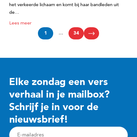
het verkeerde lichaam en komt bij haar bandleden uit
de…
Lees meer
1
…
34
Elke zondag een vers
verhaal in je mailbox?
Schrijf je in voor de
nieuwsbrief!
E