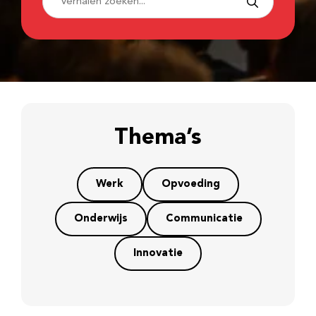
Thema’s
Werk
Opvoeding
Onderwijs
Communicatie
Innovatie