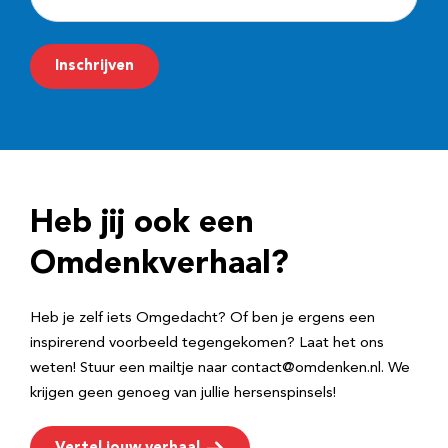
-
m
Inschrijven
a
i
l
a
d
Heb jij ook een
r
e
Omdenkverhaal?
s
Heb je zelf iets Omgedacht? Of ben je ergens een
inspirerend voorbeeld tegengekomen? Laat het ons
weten! Stuur een mailtje naar contact@omdenken.nl. We
krijgen geen genoeg van jullie hersenspinsels!