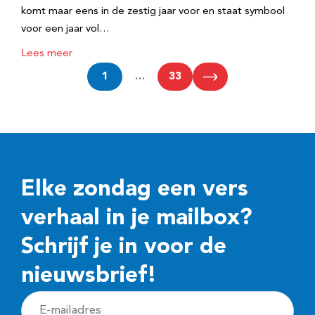
komt maar eens in de zestig jaar voor en staat symbool
voor een jaar vol…
Lees meer
1
…
33
Elke zondag een vers
verhaal in je mailbox?
Schrijf je in voor de
nieuwsbrief!
E