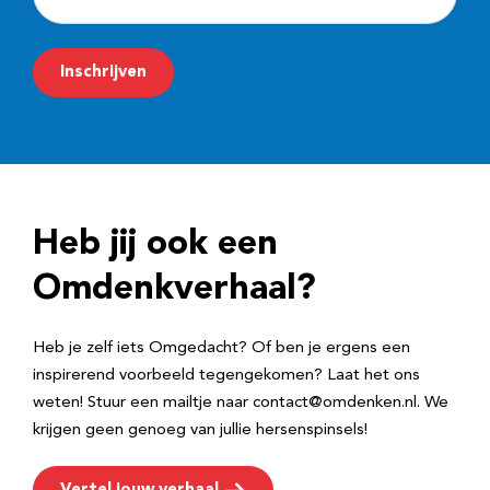
-
m
Inschrijven
a
i
l
a
d
Heb jij ook een
r
e
Omdenkverhaal?
s
Heb je zelf iets Omgedacht? Of ben je ergens een
inspirerend voorbeeld tegengekomen? Laat het ons
weten! Stuur een mailtje naar contact@omdenken.nl. We
krijgen geen genoeg van jullie hersenspinsels!