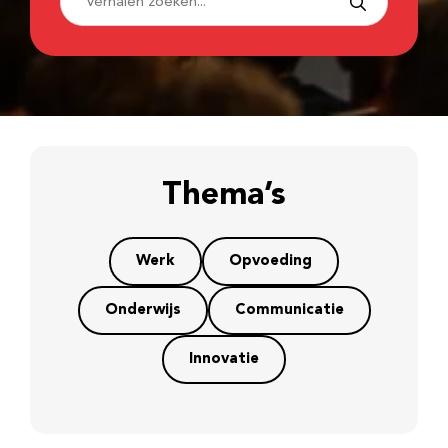
Thema’s
Werk
Opvoeding
Onderwijs
Communicatie
Innovatie