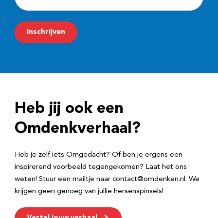
-
m
Inschrijven
a
i
l
a
d
Heb jij ook een
r
e
Omdenkverhaal?
s
Heb je zelf iets Omgedacht? Of ben je ergens een
inspirerend voorbeeld tegengekomen? Laat het ons
weten! Stuur een mailtje naar contact@omdenken.nl. We
krijgen geen genoeg van jullie hersenspinsels!