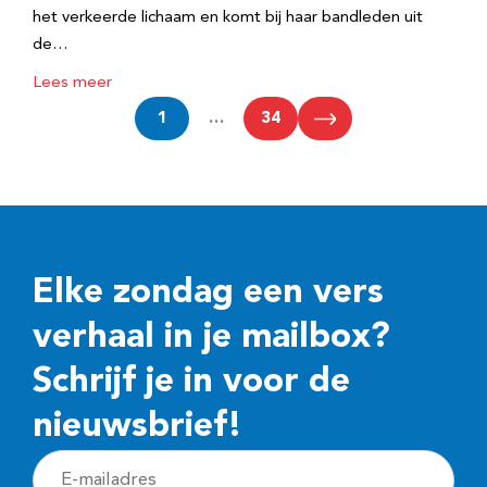
het verkeerde lichaam en komt bij haar bandleden uit
de…
Lees meer
1
…
34
Elke zondag een vers
verhaal in je mailbox?
Schrijf je in voor de
nieuwsbrief!
E