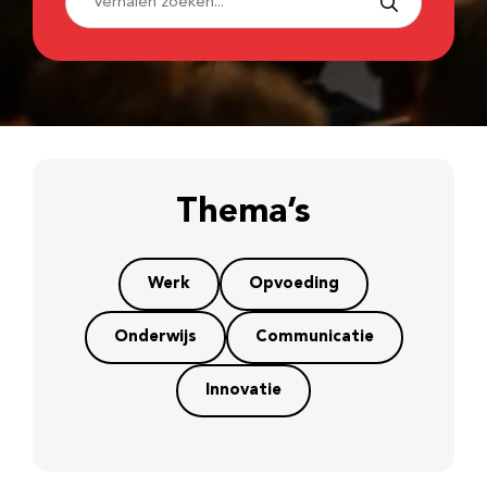
Thema’s
Werk
Opvoeding
Onderwijs
Communicatie
Innovatie