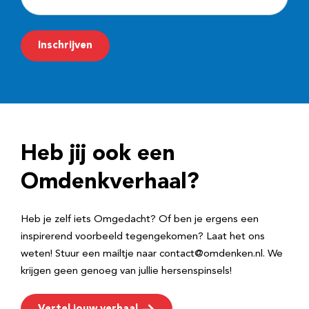
-
m
Inschrijven
a
i
l
a
d
Heb jij ook een
r
e
Omdenkverhaal?
s
Heb je zelf iets Omgedacht? Of ben je ergens een
inspirerend voorbeeld tegengekomen? Laat het ons
weten! Stuur een mailtje naar contact@omdenken.nl. We
krijgen geen genoeg van jullie hersenspinsels!