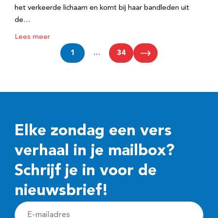
het verkeerde lichaam en komt bij haar bandleden uit
de…
Lees meer
1
…
34
Elke zondag een vers
verhaal in je mailbox?
Schrijf je in voor de
nieuwsbrief!
E