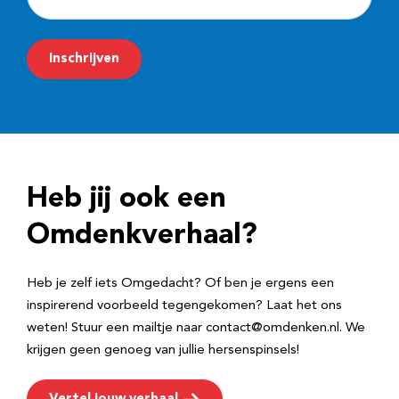
-
m
Inschrijven
a
i
l
a
d
Heb jij ook een
r
e
Omdenkverhaal?
s
Heb je zelf iets Omgedacht? Of ben je ergens een
inspirerend voorbeeld tegengekomen? Laat het ons
weten! Stuur een mailtje naar contact@omdenken.nl. We
krijgen geen genoeg van jullie hersenspinsels!