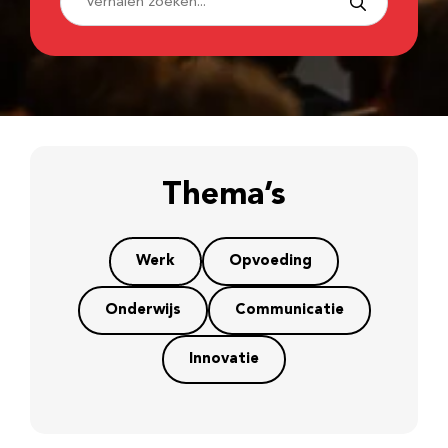
Thema’s
Werk
Opvoeding
Onderwijs
Communicatie
Innovatie