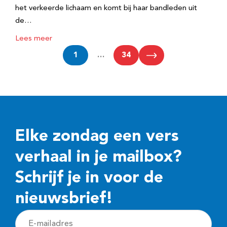
het verkeerde lichaam en komt bij haar bandleden uit
de…
Lees meer
1
…
34
Elke zondag een vers
verhaal in je mailbox?
Schrijf je in voor de
nieuwsbrief!
E