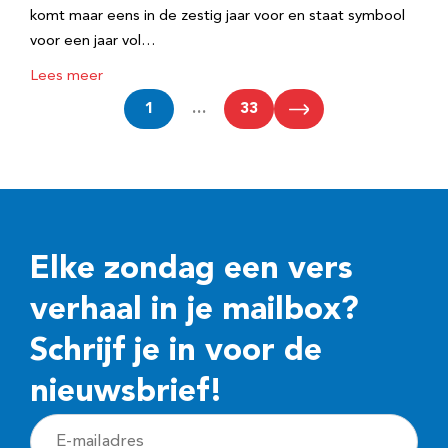
komt maar eens in de zestig jaar voor en staat symbool
voor een jaar vol…
Lees meer
1
…
33
Elke zondag een vers
verhaal in je mailbox?
Schrijf je in voor de
nieuwsbrief!
E