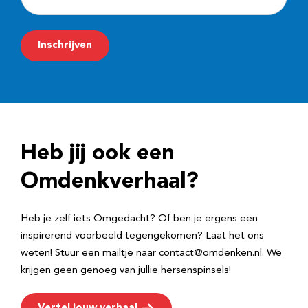
-
m
Inschrijven
a
i
l
a
d
Heb jij ook een
r
e
Omdenkverhaal?
s
Heb je zelf iets Omgedacht? Of ben je ergens een
inspirerend voorbeeld tegengekomen? Laat het ons
weten! Stuur een mailtje naar contact@omdenken.nl. We
krijgen geen genoeg van jullie hersenspinsels!