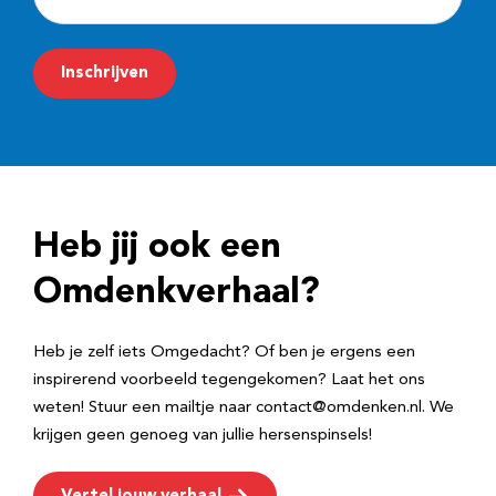
-
m
Inschrijven
a
i
l
a
d
Heb jij ook een
r
e
Omdenkverhaal?
s
Heb je zelf iets Omgedacht? Of ben je ergens een
inspirerend voorbeeld tegengekomen? Laat het ons
weten! Stuur een mailtje naar contact@omdenken.nl. We
krijgen geen genoeg van jullie hersenspinsels!