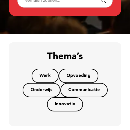
Thema’s
Werk
Opvoeding
Onderwijs
Communicatie
Innovatie