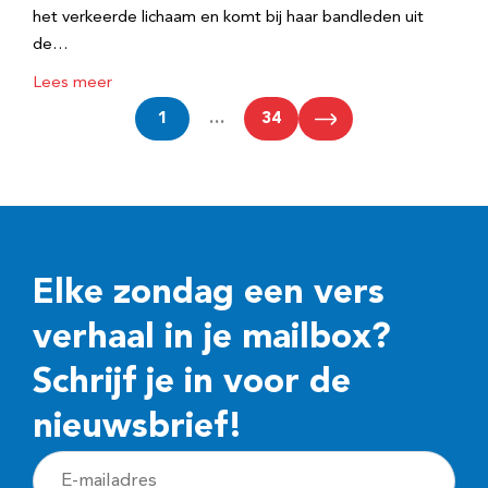
het verkeerde lichaam en komt bij haar bandleden uit
de…
Lees meer
1
…
34
Elke zondag een vers
verhaal in je mailbox?
Schrijf je in voor de
nieuwsbrief!
E