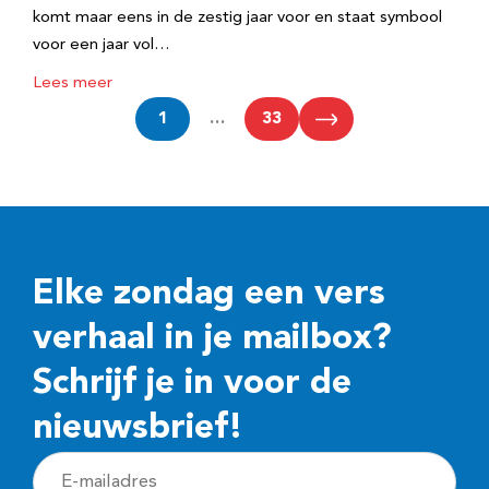
komt maar eens in de zestig jaar voor en staat symbool
voor een jaar vol…
Lees meer
1
…
33
Elke zondag een vers
verhaal in je mailbox?
Schrijf je in voor de
nieuwsbrief!
E