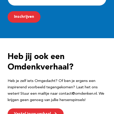
-
m
Inschrijven
a
i
l
a
d
Heb jij ook een
r
e
Omdenkverhaal?
s
Heb je zelf iets Omgedacht? Of ben je ergens een
inspirerend voorbeeld tegengekomen? Laat het ons
weten! Stuur een mailtje naar contact@omdenken.nl. We
krijgen geen genoeg van jullie hersenspinsels!