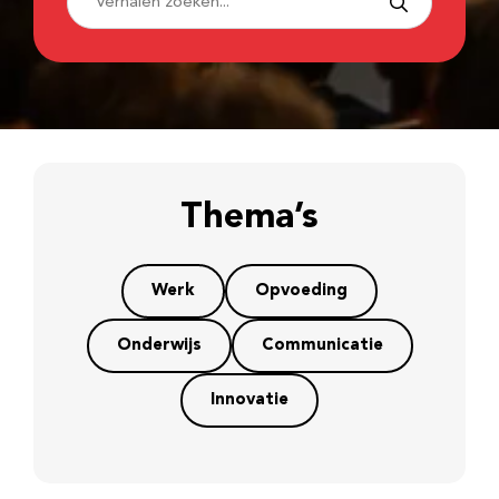
Thema’s
Werk
Opvoeding
Onderwijs
Communicatie
Innovatie