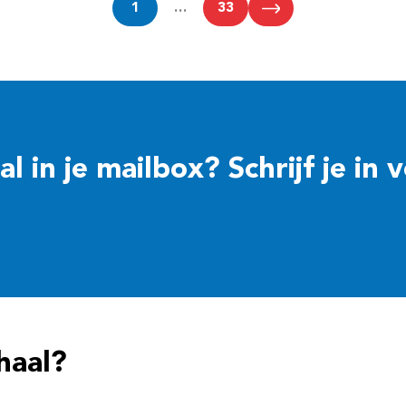
1
…
33
 in je mailbox? Schrijf je in 
haal?