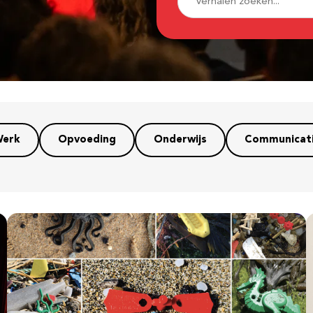
erk
Opvoeding
Onderwijs
Communicat