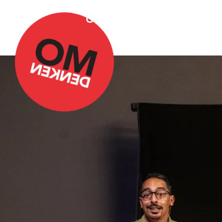
Over Omdenken
Podca