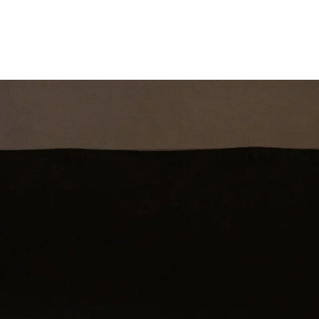
st
Theatershow
Training
Omdenkkrin