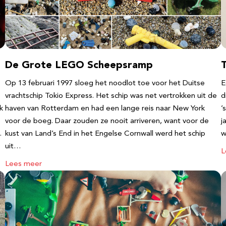
De Grote LEGO Scheepsramp
T
Op 13 februari 1997 sloeg het noodlot toe voor het Duitse
E
vrachtschip Tokio Express. Het schip was net vertrokken uit de
d
k
haven van Rotterdam en had een lange reis naar New York
’
voor de boeg. Daar zouden ze nooit arriveren, want voor de
j
…
kust van Land’s End in het Engelse Cornwall werd het schip
w
uit…
L
Lees meer