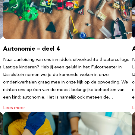
Autonomie – deel 4
Naar aanleiding van ons inmiddels uitverkochte theatercollege
N
e
Lastige kinderen? Heb jij even geluk! in het Fulcotheater in
L
IJsselstein nemen we je de komende weken in onze
I
omdenkverhalen graag mee in onze kijk op de opvoeding. We
o
richten ons op één van de meest belangrijke behoeften van
r
een kind: autonomie. Het is namelijk ook meteen de…
e
Lees meer
L