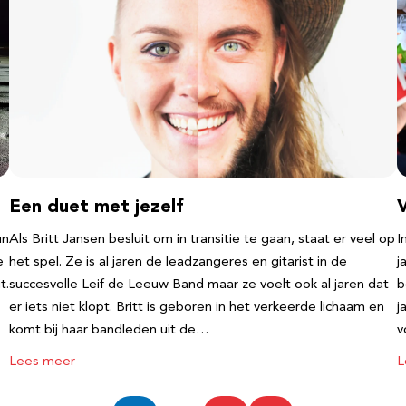
Een duet met jezelf
un
Als Britt Jansen besluit om in transitie te gaan, staat er veel op
I
e
het spel. Ze is al jaren de leadzangeres en gitarist in de
j
t.
succesvolle Leif de Leeuw Band maar ze voelt ook al jaren dat
b
er iets niet klopt. Britt is geboren in het verkeerde lichaam en
j
komt bij haar bandleden uit de…
v
Lees meer
L