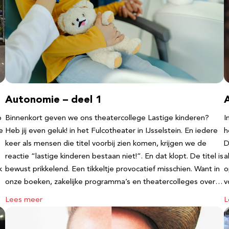
Autonomie – deel 1
b
Binnenkort geven we ons theatercollege Lastige kinderen?
I
e
Heb jij even geluk! in het Fulcotheater in IJsselstein. En iedere
h
keer als mensen die titel voorbij zien komen, krijgen we de
D
reactie “lastige kinderen bestaan niet!”. En dat klopt. De titel is
a
k
bewust prikkelend. Een tikkeltje provocatief misschien. Want in
o
onze boeken, zakelijke programma’s en theatercolleges over…
v
Lees meer
L