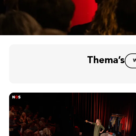
Thema’s
W