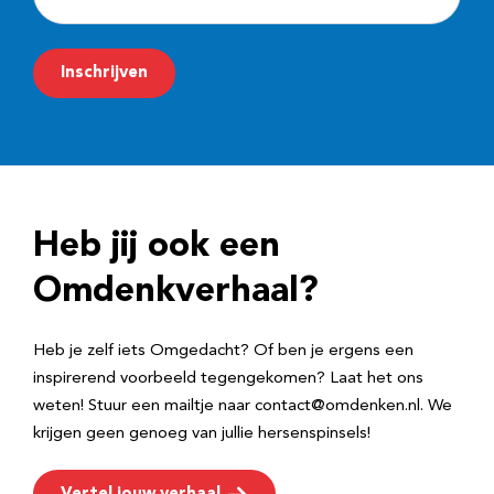
-
m
Inschrijven
a
i
l
a
d
Heb jij ook een
r
e
Omdenkverhaal?
s
Heb je zelf iets Omgedacht? Of ben je ergens een
inspirerend voorbeeld tegengekomen? Laat het ons
weten! Stuur een mailtje naar contact@omdenken.nl. We
krijgen geen genoeg van jullie hersenspinsels!