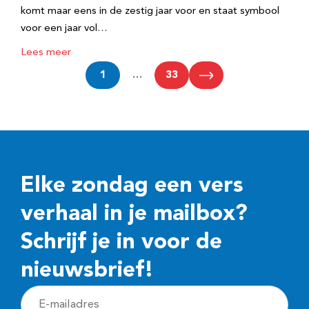
komt maar eens in de zestig jaar voor en staat symbool
voor een jaar vol…
Lees meer
1
…
33
Elke zondag een vers
verhaal in je mailbox?
Schrijf je in voor de
nieuwsbrief!
E