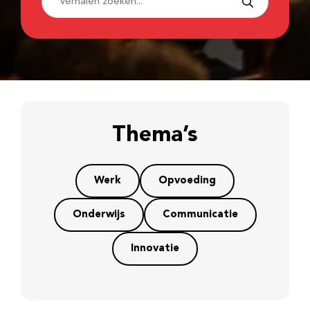
Thema’s
Werk
Opvoeding
Onderwijs
Communicatie
Innovatie