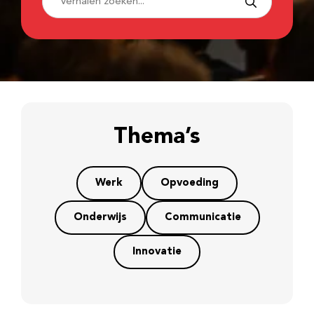
Thema’s
Werk
Opvoeding
Onderwijs
Communicatie
Innovatie