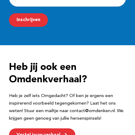
-
m
Inschrijven
a
i
l
a
d
Heb jij ook een
r
e
Omdenkverhaal?
s
Heb je zelf iets Omgedacht? Of ben je ergens een
inspirerend voorbeeld tegengekomen? Laat het ons
weten! Stuur een mailtje naar contact@omdenken.nl. We
krijgen geen genoeg van jullie hersenspinsels!