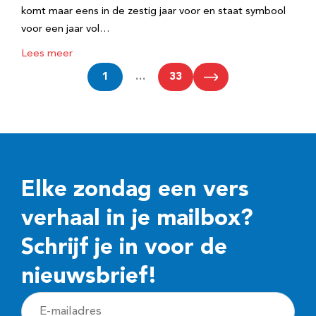
komt maar eens in de zestig jaar voor en staat symbool
voor een jaar vol…
Lees meer
1
…
33
Elke zondag een vers
verhaal in je mailbox?
Schrijf je in voor de
nieuwsbrief!
E