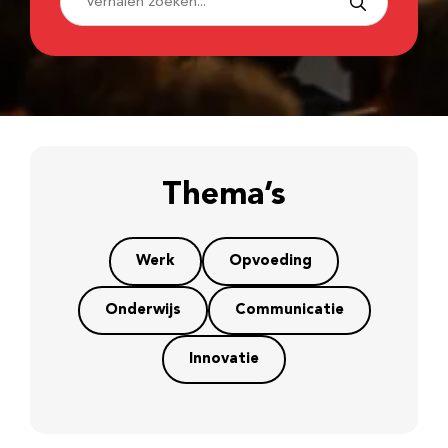
Thema’s
Werk
Opvoeding
Onderwijs
Communicatie
Innovatie