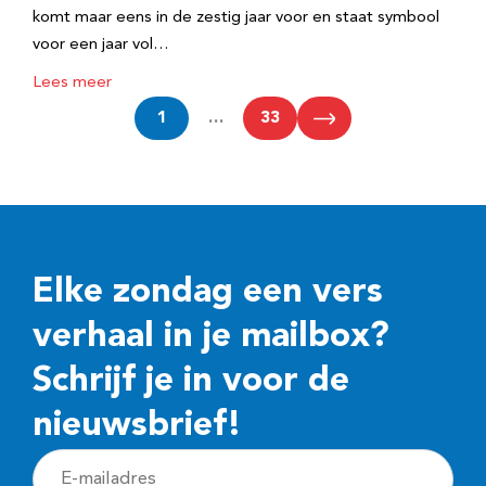
komt maar eens in de zestig jaar voor en staat symbool
voor een jaar vol…
Lees meer
1
…
33
Elke zondag een vers
verhaal in je mailbox?
Schrijf je in voor de
nieuwsbrief!
E