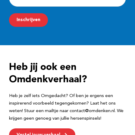
-
m
Inschrijven
a
i
l
a
d
Heb jij ook een
r
e
Omdenkverhaal?
s
Heb je zelf iets Omgedacht? Of ben je ergens een
inspirerend voorbeeld tegengekomen? Laat het ons
weten! Stuur een mailtje naar contact@omdenken.nl. We
krijgen geen genoeg van jullie hersenspinsels!