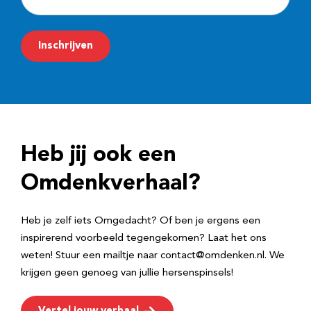
-
m
Inschrijven
a
i
l
a
d
Heb jij ook een
r
e
Omdenkverhaal?
s
Heb je zelf iets Omgedacht? Of ben je ergens een
inspirerend voorbeeld tegengekomen? Laat het ons
weten! Stuur een mailtje naar contact@omdenken.nl. We
krijgen geen genoeg van jullie hersenspinsels!