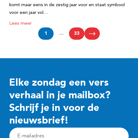
komt maar eens in de zestig jaar voor en staat symbool
voor een jaar vol…
Lees meer
1
…
33
Elke zondag een vers
verhaal in je mailbox?
Schrijf je in voor de
nieuwsbrief!
E