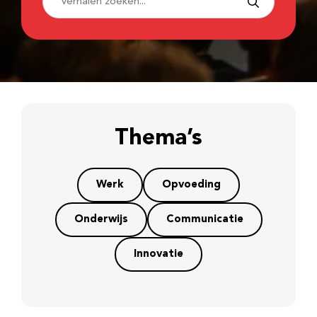
Thema’s
Werk
Opvoeding
Onderwijs
Communicatie
Innovatie