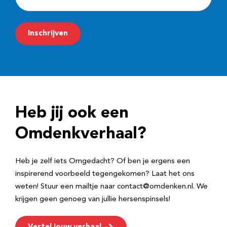
-
m
Inschrijven
a
i
l
a
d
Heb jij ook een
r
e
Omdenkverhaal?
s
Heb je zelf iets Omgedacht? Of ben je ergens een
inspirerend voorbeeld tegengekomen? Laat het ons
weten! Stuur een mailtje naar contact@omdenken.nl. We
krijgen geen genoeg van jullie hersenspinsels!