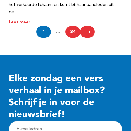
het verkeerde lichaam en komt bij haar bandleden uit
de…
Lees meer
1
…
34
Elke zondag een vers
verhaal in je mailbox?
Schrijf je in voor de
nieuwsbrief!
E