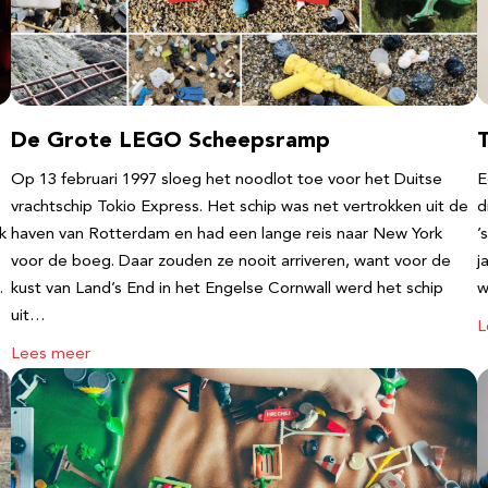
De Grote LEGO Scheepsramp
T
Op 13 februari 1997 sloeg het noodlot toe voor het Duitse
E
vrachtschip Tokio Express. Het schip was net vertrokken uit de
d
k
haven van Rotterdam en had een lange reis naar New York
’
voor de boeg. Daar zouden ze nooit arriveren, want voor de
j
…
kust van Land’s End in het Engelse Cornwall werd het schip
w
uit…
L
Lees meer