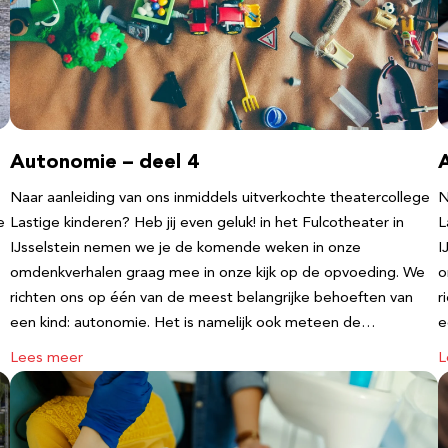
Autonomie – deel 4
Naar aanleiding van ons inmiddels uitverkochte theatercollege
N
e
Lastige kinderen? Heb jij even geluk! in het Fulcotheater in
L
IJsselstein nemen we je de komende weken in onze
I
omdenkverhalen graag mee in onze kijk op de opvoeding. We
o
richten ons op één van de meest belangrijke behoeften van
r
een kind: autonomie. Het is namelijk ook meteen de…
e
Lees meer
L