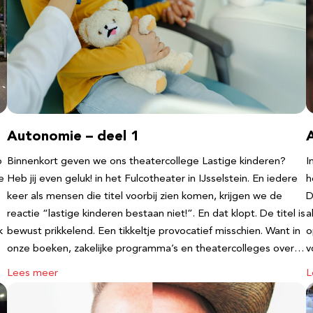
Autonomie – deel 1
b
Binnenkort geven we ons theatercollege Lastige kinderen?
I
e
Heb jij even geluk! in het Fulcotheater in IJsselstein. En iedere
h
keer als mensen die titel voorbij zien komen, krijgen we de
D
reactie “lastige kinderen bestaan niet!”. En dat klopt. De titel is
a
k
bewust prikkelend. Een tikkeltje provocatief misschien. Want in
o
onze boeken, zakelijke programma’s en theatercolleges over…
v
Lees meer
L