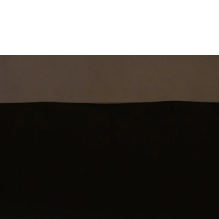
st
Theatershow
Training
Omdenkkrin