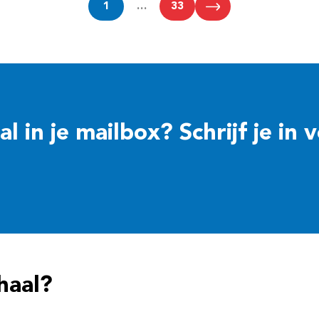
1
…
33
 in je mailbox? Schrijf je in 
haal?