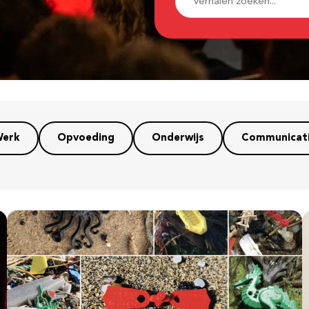
erk
Opvoeding
Onderwijs
Communicat