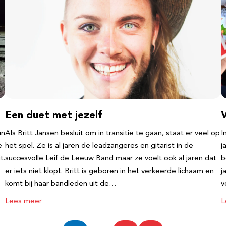
Een duet met jezelf
un
Als Britt Jansen besluit om in transitie te gaan, staat er veel op
I
e
het spel. Ze is al jaren de leadzangeres en gitarist in de
j
t.
succesvolle Leif de Leeuw Band maar ze voelt ook al jaren dat
b
er iets niet klopt. Britt is geboren in het verkeerde lichaam en
j
komt bij haar bandleden uit de…
v
Lees meer
L