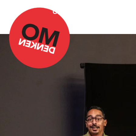
Over Omdenken
Podca