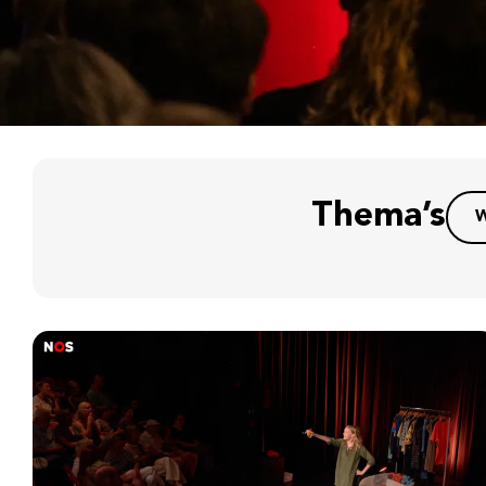
Thema’s
W