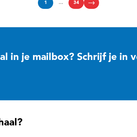
1
…
34
 in je mailbox? Schrijf je in 
haal?