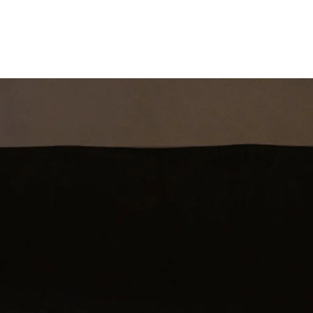
st
Theatershow
Training
Omdenkkrin