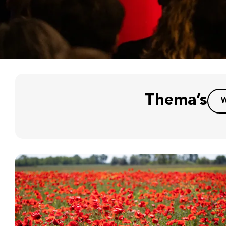
Thema’s
W