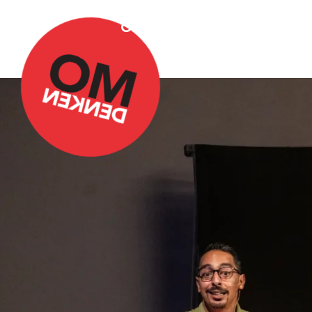
Over Omdenken
Podca