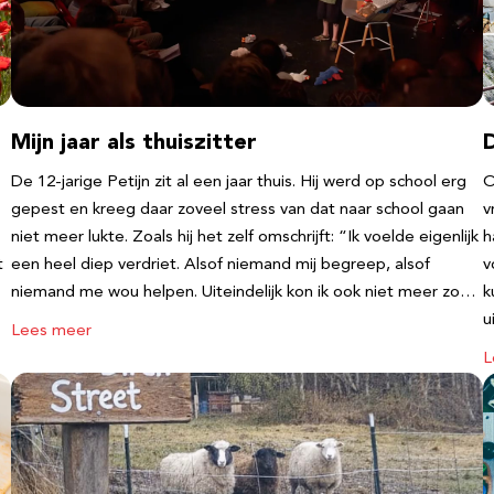
Mijn jaar als thuiszitter
De 12-jarige Petijn zit al een jaar thuis. Hij werd op school erg
O
gepest en kreeg daar zoveel stress van dat naar school gaan
v
niet meer lukte. Zoals hij het zelf omschrijft: “Ik voelde eigenlijk
h
t
een heel diep verdriet. Alsof niemand mij begreep, alsof
v
niemand me wou helpen. Uiteindelijk kon ik ook niet meer zo…
k
u
Lees meer
L