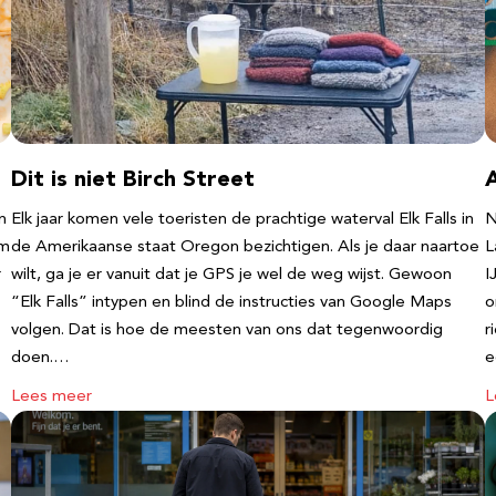
Dit is niet Birch Street
n
Elk jaar komen vele toeristen de prachtige waterval Elk Falls in
N
‘m
de Amerikaanse staat Oregon bezichtigen. Als je daar naartoe
L
r
wilt, ga je er vanuit dat je GPS je wel de weg wijst. Gewoon
I
“Elk Falls” intypen en blind de instructies van Google Maps
o
volgen. Dat is hoe de meesten van ons dat tegenwoordig
r
doen.…
e
Lees meer
L