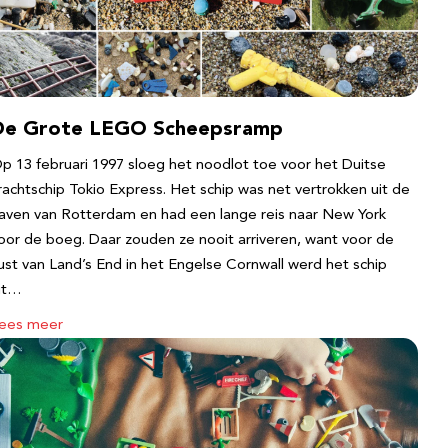
De Grote LEGO Scheepsramp
p 13 februari 1997 sloeg het noodlot toe voor het Duitse
rachtschip Tokio Express. Het schip was net vertrokken uit de
aven van Rotterdam en had een lange reis naar New York
oor de boeg. Daar zouden ze nooit arriveren, want voor de
ust van Land’s End in het Engelse Cornwall werd het schip
it…
ees meer