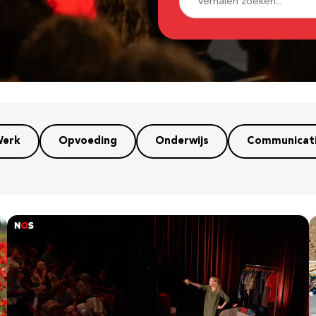
erk
Opvoeding
Onderwijs
Communicat