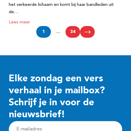
het verkeerde lichaam en komt bij haar bandleden uit
de…
Lees meer
1
…
34
Elke zondag een vers
verhaal in je mailbox?
Schrijf je in voor de
nieuwsbrief!
E