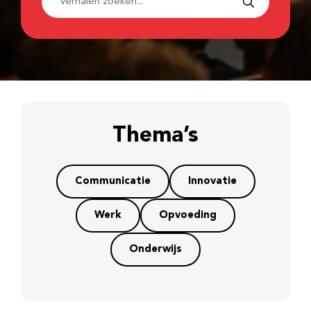
Thema’s
Communicatie
Innovatie
Werk
Opvoeding
Onderwijs