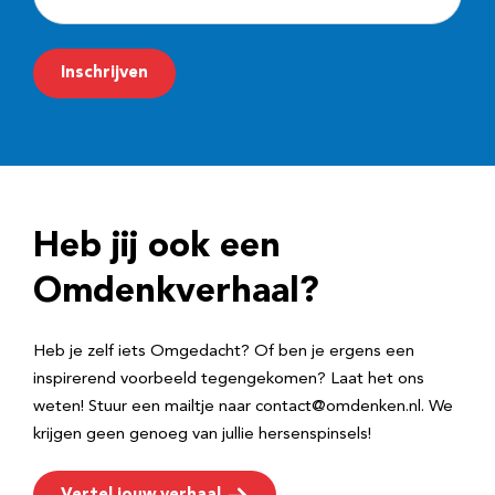
-
m
Inschrijven
a
i
l
a
d
Heb jij ook een
r
e
Omdenkverhaal?
s
Heb je zelf iets Omgedacht? Of ben je ergens een
inspirerend voorbeeld tegengekomen? Laat het ons
weten! Stuur een mailtje naar contact@omdenken.nl. We
krijgen geen genoeg van jullie hersenspinsels!