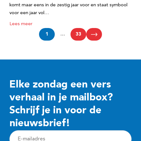
komt maar eens in de zestig jaar voor en staat symbool
voor een jaar vol…
Lees meer
1
…
33
Elke zondag een vers
verhaal in je mailbox?
Schrijf je in voor de
nieuwsbrief!
E