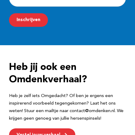
-
m
Inschrijven
a
i
l
a
d
Heb jij ook een
r
e
Omdenkverhaal?
s
Heb je zelf iets Omgedacht? Of ben je ergens een
inspirerend voorbeeld tegengekomen? Laat het ons
weten! Stuur een mailtje naar contact@omdenken.nl. We
krijgen geen genoeg van jullie hersenspinsels!