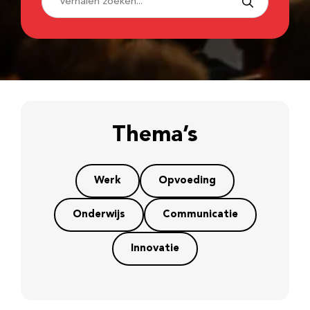
Thema’s
Werk
Opvoeding
Onderwijs
Communicatie
Innovatie