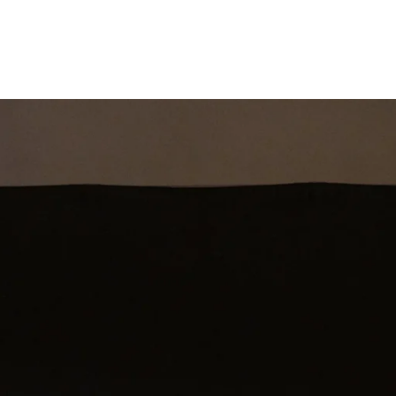
st
Theatershow
Training
Omdenkkrin