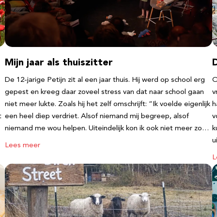
Mijn jaar als thuiszitter
De 12-jarige Petijn zit al een jaar thuis. Hij werd op school erg
O
gepest en kreeg daar zoveel stress van dat naar school gaan
v
niet meer lukte. Zoals hij het zelf omschrijft: “Ik voelde eigenlijk
h
t
een heel diep verdriet. Alsof niemand mij begreep, alsof
v
niemand me wou helpen. Uiteindelijk kon ik ook niet meer zo…
k
u
Lees meer
L