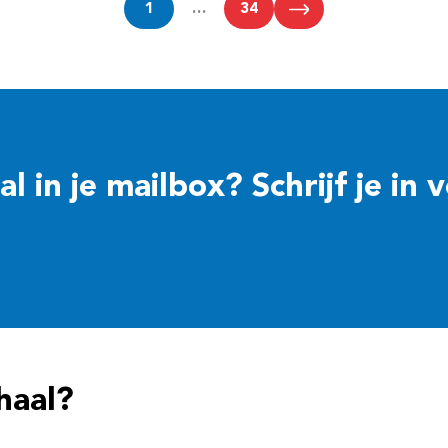
1
…
34
 in je mailbox? Schrijf je in 
haal?