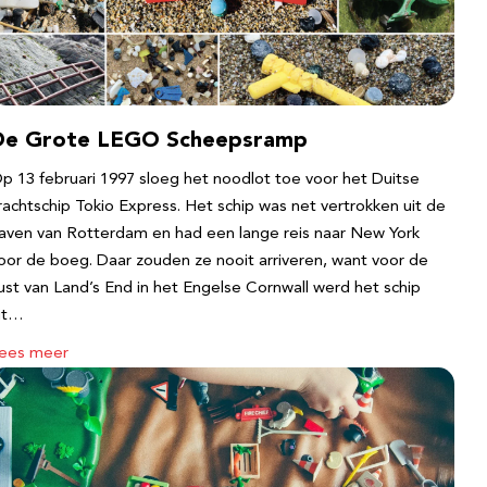
De Grote LEGO Scheepsramp
p 13 februari 1997 sloeg het noodlot toe voor het Duitse
rachtschip Tokio Express. Het schip was net vertrokken uit de
aven van Rotterdam en had een lange reis naar New York
oor de boeg. Daar zouden ze nooit arriveren, want voor de
ust van Land’s End in het Engelse Cornwall werd het schip
it…
ees meer