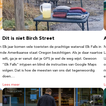
Dit is niet Birch Street
n
Elk jaar komen vele toeristen de prachtige waterval Elk Falls in
N
‘m
de Amerikaanse staat Oregon bezichtigen. Als je daar naartoe
L
r
wilt, ga je er vanuit dat je GPS je wel de weg wijst. Gewoon
I
“Elk Falls” intypen en blind de instructies van Google Maps
o
volgen. Dat is hoe de meesten van ons dat tegenwoordig
r
doen.…
e
Lees meer
L