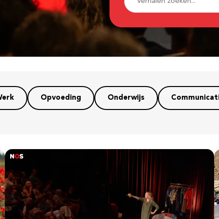
erk
Opvoeding
Onderwijs
Communicat