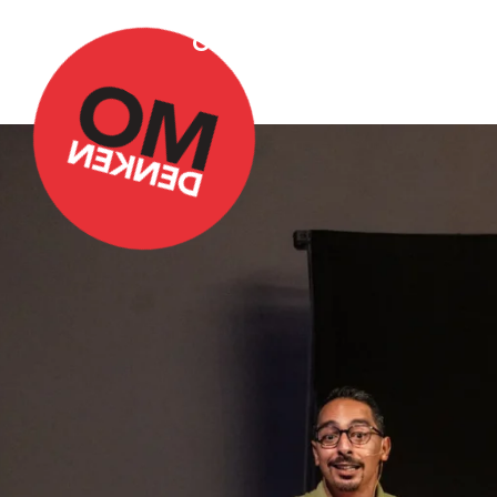
Over Omdenken
Podca