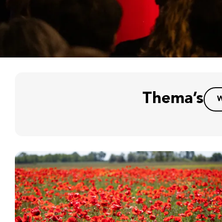
Thema’s
W