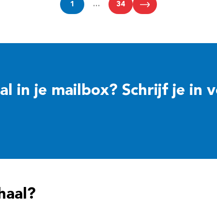
1
…
34
 in je mailbox? Schrijf je in 
haal?