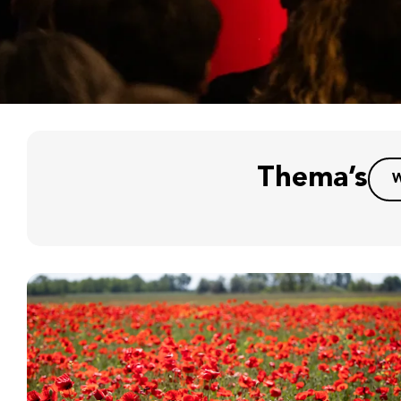
Thema’s
W