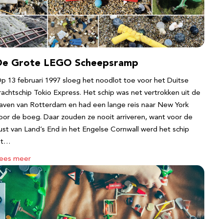
De Grote LEGO Scheepsramp
p 13 februari 1997 sloeg het noodlot toe voor het Duitse
rachtschip Tokio Express. Het schip was net vertrokken uit de
aven van Rotterdam en had een lange reis naar New York
oor de boeg. Daar zouden ze nooit arriveren, want voor de
ust van Land’s End in het Engelse Cornwall werd het schip
it…
ees meer