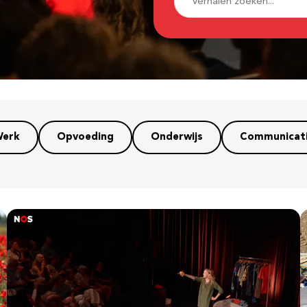
erk
Opvoeding
Onderwijs
Communicat