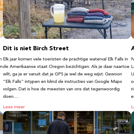
Dit is niet Birch Street
n
Elk jaar komen vele toeristen de prachtige waterval Elk Falls in
N
‘m
de Amerikaanse staat Oregon bezichtigen. Als je daar naartoe
L
r
wilt, ga je er vanuit dat je GPS je wel de weg wijst. Gewoon
I
“Elk Falls” intypen en blind de instructies van Google Maps
o
volgen. Dat is hoe de meesten van ons dat tegenwoordig
r
doen.…
e
Lees meer
L