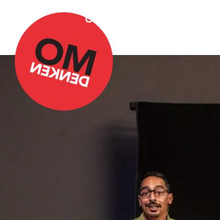
Over Omdenken
Podca