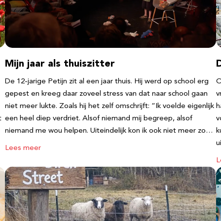
Mijn jaar als thuiszitter
De 12-jarige Petijn zit al een jaar thuis. Hij werd op school erg
O
gepest en kreeg daar zoveel stress van dat naar school gaan
v
niet meer lukte. Zoals hij het zelf omschrijft: “Ik voelde eigenlijk
h
t
een heel diep verdriet. Alsof niemand mij begreep, alsof
v
niemand me wou helpen. Uiteindelijk kon ik ook niet meer zo…
k
u
Lees meer
L