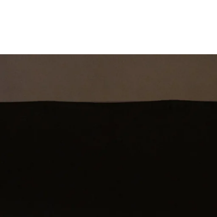
st
Theatershow
Training
Omdenkkrin