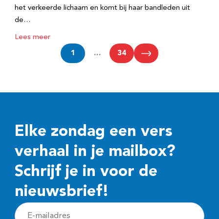
het verkeerde lichaam en komt bij haar bandleden uit
de…
Lees meer
1
…
34
Elke zondag een vers
verhaal in je mailbox?
Schrijf je in voor de
nieuwsbrief!
E