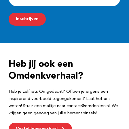
-
m
Inschrijven
a
i
l
a
d
Heb jij ook een
r
e
Omdenkverhaal?
s
Heb je zelf iets Omgedacht? Of ben je ergens een
inspirerend voorbeeld tegengekomen? Laat het ons
weten! Stuur een mailtje naar contact@omdenken.nl. We
krijgen geen genoeg van jullie hersenspinsels!