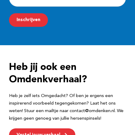
-
m
Inschrijven
a
i
l
a
d
Heb jij ook een
r
e
Omdenkverhaal?
s
Heb je zelf iets Omgedacht? Of ben je ergens een
inspirerend voorbeeld tegengekomen? Laat het ons
weten! Stuur een mailtje naar contact@omdenken.nl. We
krijgen geen genoeg van jullie hersenspinsels!