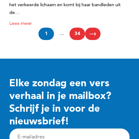
het verkeerde lichaam en komt bij haar bandleden uit
de…
Lees meer
1
…
34
Elke zondag een vers
verhaal in je mailbox?
Schrijf je in voor de
nieuwsbrief!
E