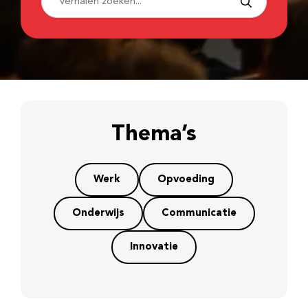
Thema’s
Werk
Opvoeding
Onderwijs
Communicatie
Innovatie