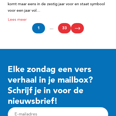
komt maar eens in de zestig jaar voor en staat symbool
voor een jaar vol…
Lees meer
1
…
33
Elke zondag een vers
verhaal in je mailbox?
Schrijf je in voor de
nieuwsbrief!
E