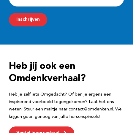
-
m
Inschrijven
a
i
l
a
d
Heb jij ook een
r
e
Omdenkverhaal?
s
Heb je zelf iets Omgedacht? Of ben je ergens een
inspirerend voorbeeld tegengekomen? Laat het ons
weten! Stuur een mailtje naar contact@omdenken.nl. We
krijgen geen genoeg van jullie hersenspinsels!