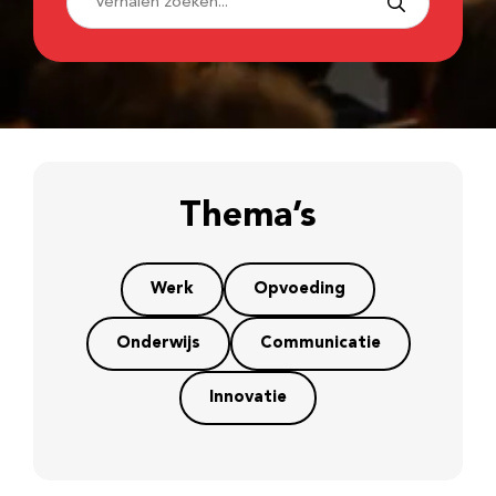
Thema’s
Werk
Opvoeding
Onderwijs
Communicatie
Innovatie