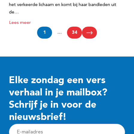
het verkeerde lichaam en komt bij haar bandleden uit
de…
Lees meer
1
…
34
Elke zondag een vers
verhaal in je mailbox?
Schrijf je in voor de
nieuwsbrief!
E