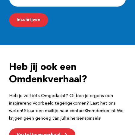
-
m
Inschrijven
a
i
l
a
d
Heb jij ook een
r
e
Omdenkverhaal?
s
Heb je zelf iets Omgedacht? Of ben je ergens een
inspirerend voorbeeld tegengekomen? Laat het ons
weten! Stuur een mailtje naar contact@omdenken.nl. We
krijgen geen genoeg van jullie hersenspinsels!