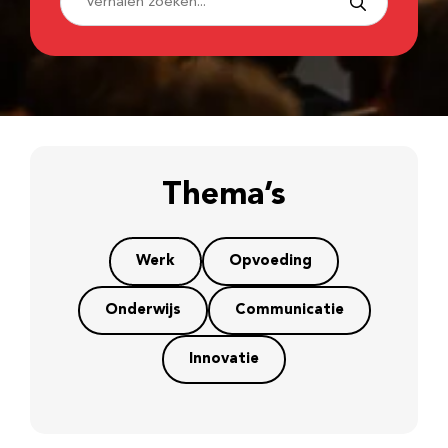
Thema’s
Werk
Opvoeding
Onderwijs
Communicatie
Innovatie