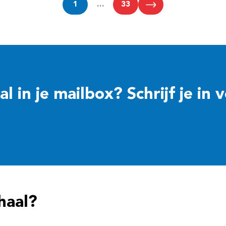
1
…
33
 in je mailbox? Schrijf je in 
haal?