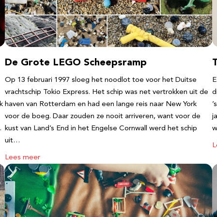
De Grote LEGO Scheepsramp
T
Op 13 februari 1997 sloeg het noodlot toe voor het Duitse
E
vrachtschip Tokio Express. Het schip was net vertrokken uit de
d
k
haven van Rotterdam en had een lange reis naar New York
’
voor de boeg. Daar zouden ze nooit arriveren, want voor de
j
…
kust van Land’s End in het Engelse Cornwall werd het schip
w
uit…
L
Lees meer