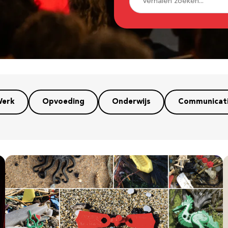
erk
Opvoeding
Onderwijs
Communicat