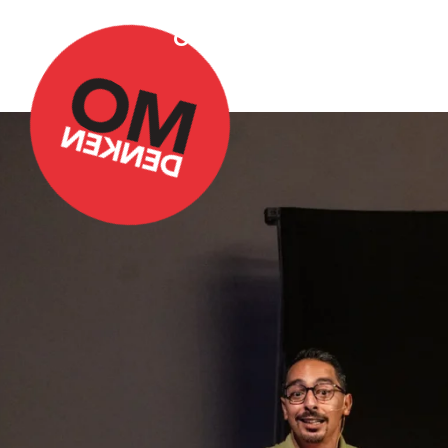
Over Omdenken
Podca