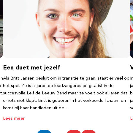
Een duet met jezelf
un
Als Britt Jansen besluit om in transitie te gaan, staat er veel op
I
e
het spel. Ze is al jaren de leadzangeres en gitarist in de
j
t.
succesvolle Leif de Leeuw Band maar ze voelt ook al jaren dat
b
er iets niet klopt. Britt is geboren in het verkeerde lichaam en
j
komt bij haar bandleden uit de…
v
Lees meer
L