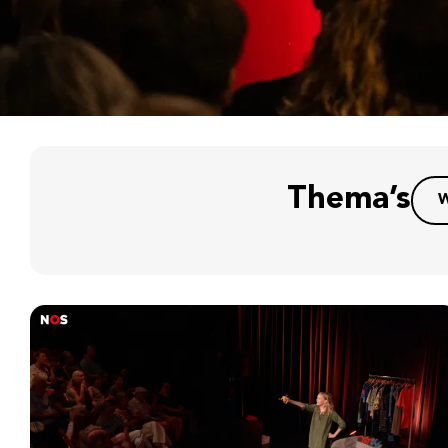
Thema’s
W