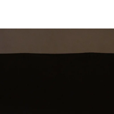
st
Theatershow
Training
Omdenkkrin