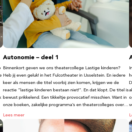
Autonomie – deel 1
b
Binnenkort geven we ons theatercollege Lastige kinderen?
I
e
Heb jij even geluk! in het Fulcotheater in IJsselstein. En iedere
h
keer als mensen die titel voorbij zien komen, krijgen we de
D
reactie “lastige kinderen bestaan niet!”. En dat klopt. De titel is
a
k
bewust prikkelend. Een tikkeltje provocatief misschien. Want in
o
onze boeken, zakelijke programma’s en theatercolleges over…
v
Lees meer
L