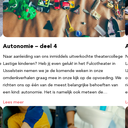
Autonomie – deel 4
Naar aanleiding van ons inmiddels uitverkochte theatercollege
N
e
Lastige kinderen? Heb jij even geluk! in het Fulcotheater in
L
IJsselstein nemen we je de komende weken in onze
I
omdenkverhalen graag mee in onze kijk op de opvoeding. We
o
richten ons op één van de meest belangrijke behoeften van
r
een kind: autonomie. Het is namelijk ook meteen de…
e
Lees meer
L