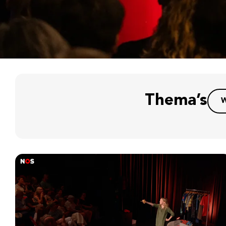
Thema’s
W