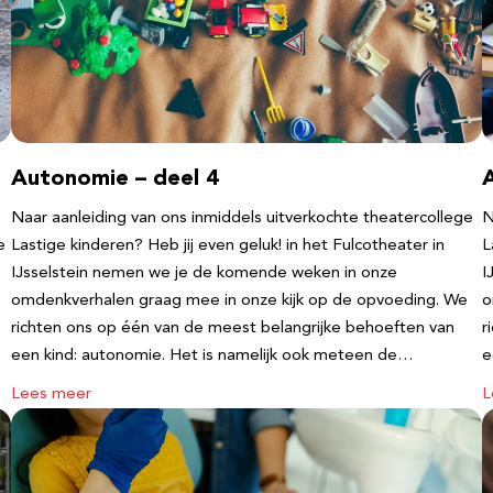
Autonomie – deel 4
Naar aanleiding van ons inmiddels uitverkochte theatercollege
N
e
Lastige kinderen? Heb jij even geluk! in het Fulcotheater in
L
IJsselstein nemen we je de komende weken in onze
I
omdenkverhalen graag mee in onze kijk op de opvoeding. We
o
richten ons op één van de meest belangrijke behoeften van
r
een kind: autonomie. Het is namelijk ook meteen de…
e
Lees meer
L