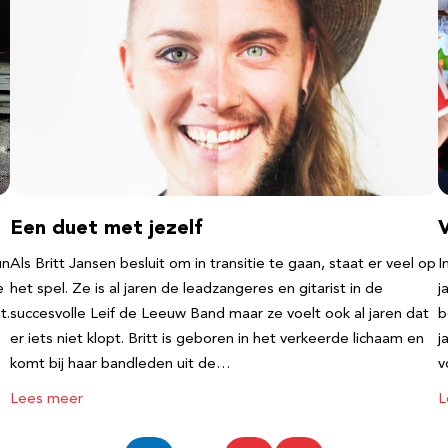
Een duet met jezelf
un
Als Britt Jansen besluit om in transitie te gaan, staat er veel op
I
e
het spel. Ze is al jaren de leadzangeres en gitarist in de
j
t.
succesvolle Leif de Leeuw Band maar ze voelt ook al jaren dat
b
er iets niet klopt. Britt is geboren in het verkeerde lichaam en
j
komt bij haar bandleden uit de…
v
Lees meer
L