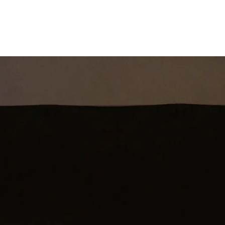
st
Theatershow
Training
Omdenkkrin