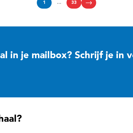
1
…
33
 in je mailbox? Schrijf je in 
haal?