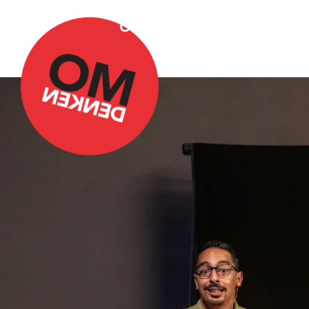
Over Omdenken
Podca