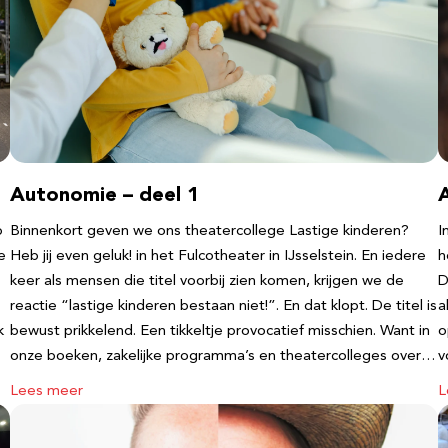
Autonomie – deel 1
b
Binnenkort geven we ons theatercollege Lastige kinderen?
I
e
Heb jij even geluk! in het Fulcotheater in IJsselstein. En iedere
h
keer als mensen die titel voorbij zien komen, krijgen we de
D
reactie “lastige kinderen bestaan niet!”. En dat klopt. De titel is
a
k
bewust prikkelend. Een tikkeltje provocatief misschien. Want in
o
onze boeken, zakelijke programma’s en theatercolleges over…
v
Lees meer
L