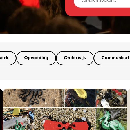
erk
Opvoeding
Onderwijs
Communicat