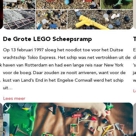
De Grote LEGO Scheepsramp
T
Op 13 februari 1997 sloeg het noodlot toe voor het Duitse
E
vrachtschip Tokio Express. Het schip was net vertrokken uit de
d
k
haven van Rotterdam en had een lange reis naar New York
’
voor de boeg. Daar zouden ze nooit arriveren, want voor de
j
…
kust van Land’s End in het Engelse Cornwall werd het schip
w
uit…
L
Lees meer