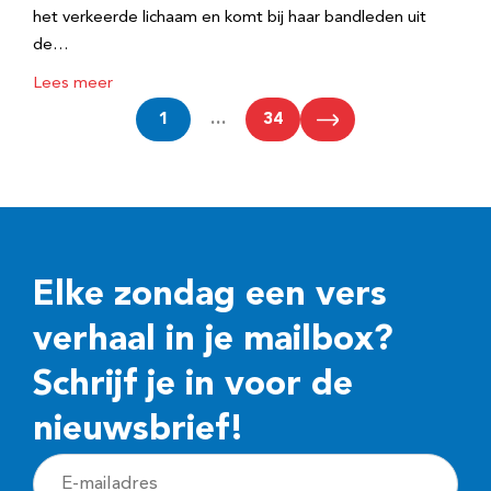
het verkeerde lichaam en komt bij haar bandleden uit
de…
Lees meer
1
…
34
Elke zondag een vers
verhaal in je mailbox?
Schrijf je in voor de
nieuwsbrief!
E