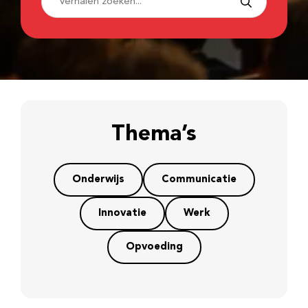
Thema’s
Onderwijs
Communicatie
Innovatie
Werk
Opvoeding