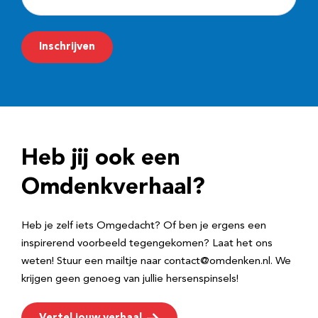
-
m
Inschrijven
a
i
l
a
d
Heb jij ook een
r
e
Omdenkverhaal?
s
Heb je zelf iets Omgedacht? Of ben je ergens een
inspirerend voorbeeld tegengekomen? Laat het ons
weten! Stuur een mailtje naar contact@omdenken.nl. We
krijgen geen genoeg van jullie hersenspinsels!