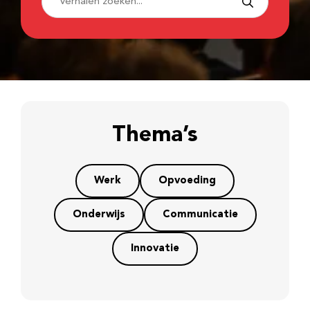
Thema’s
Werk
Opvoeding
Onderwijs
Communicatie
Innovatie