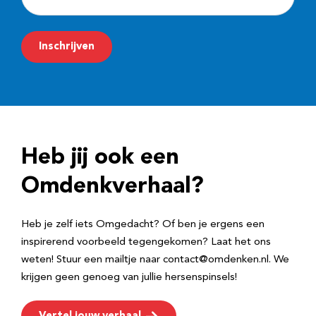
-
m
Inschrijven
a
i
l
a
d
Heb jij ook een
r
e
Omdenkverhaal?
s
Heb je zelf iets Omgedacht? Of ben je ergens een
inspirerend voorbeeld tegengekomen? Laat het ons
weten! Stuur een mailtje naar contact@omdenken.nl. We
krijgen geen genoeg van jullie hersenspinsels!