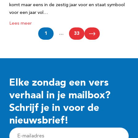
komt maar eens in de zestig jaar voor en staat symbool
voor een jaar vol…
Lees meer
1
…
33
Elke zondag een vers
verhaal in je mailbox?
Schrijf je in voor de
nieuwsbrief!
E