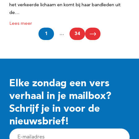
het verkeerde lichaam en komt bij haar bandleden uit
de…
Lees meer
1
…
34
Elke zondag een vers
verhaal in je mailbox?
Schrijf je in voor de
nieuwsbrief!
E