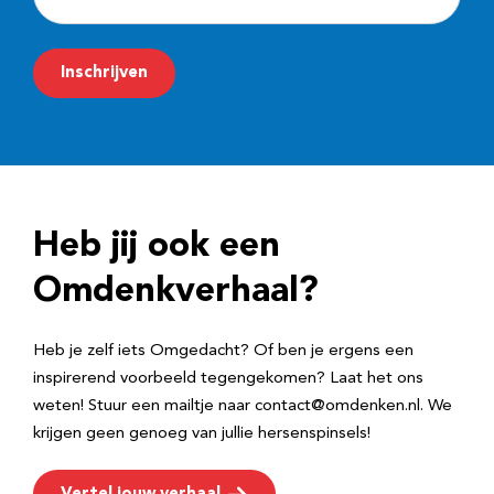
-
m
Inschrijven
a
i
l
a
d
Heb jij ook een
r
e
Omdenkverhaal?
s
Heb je zelf iets Omgedacht? Of ben je ergens een
inspirerend voorbeeld tegengekomen? Laat het ons
weten! Stuur een mailtje naar contact@omdenken.nl. We
krijgen geen genoeg van jullie hersenspinsels!