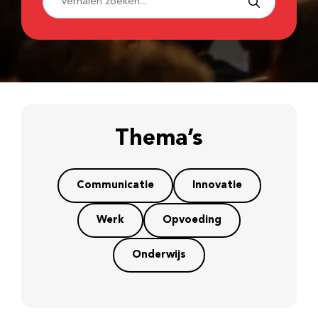
Thema’s
Communicatie
Innovatie
Werk
Opvoeding
Onderwijs