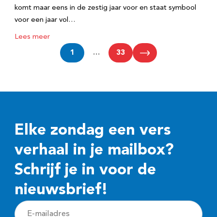
komt maar eens in de zestig jaar voor en staat symbool
voor een jaar vol…
Lees meer
1
…
33
Elke zondag een vers
verhaal in je mailbox?
Schrijf je in voor de
nieuwsbrief!
E