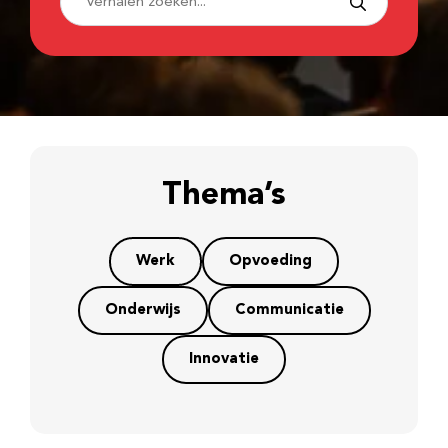
Thema’s
Werk
Opvoeding
Onderwijs
Communicatie
Innovatie