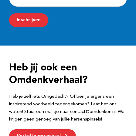
-
m
Inschrijven
a
i
l
a
d
Heb jij ook een
r
e
Omdenkverhaal?
s
Heb je zelf iets Omgedacht? Of ben je ergens een
inspirerend voorbeeld tegengekomen? Laat het ons
weten! Stuur een mailtje naar contact@omdenken.nl. We
krijgen geen genoeg van jullie hersenspinsels!