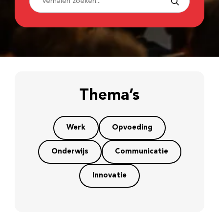
Thema’s
Werk
Opvoeding
Onderwijs
Communicatie
Innovatie