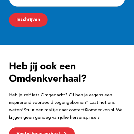
-
m
Inschrijven
a
i
l
a
d
Heb jij ook een
r
e
Omdenkverhaal?
s
Heb je zelf iets Omgedacht? Of ben je ergens een
inspirerend voorbeeld tegengekomen? Laat het ons
weten! Stuur een mailtje naar contact@omdenken.nl. We
krijgen geen genoeg van jullie hersenspinsels!