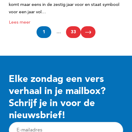
komt maar eens in de zestig jaar voor en staat symbool
voor een jaar vol…
Lees meer
1
…
33
Elke zondag een vers
verhaal in je mailbox?
Schrijf je in voor de
nieuwsbrief!
E