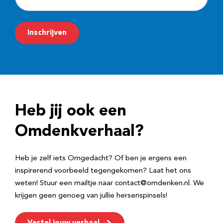
-
m
Inschrijven
a
i
l
a
d
Heb jij ook een
r
e
Omdenkverhaal?
s
Heb je zelf iets Omgedacht? Of ben je ergens een
inspirerend voorbeeld tegengekomen? Laat het ons
weten! Stuur een mailtje naar contact@omdenken.nl. We
krijgen geen genoeg van jullie hersenspinsels!