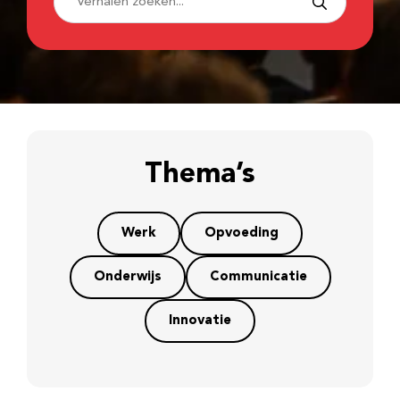
Thema’s
Werk
Opvoeding
Onderwijs
Communicatie
Innovatie