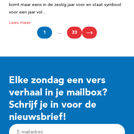
komt maar eens in de zestig jaar voor en staat symbool
voor een jaar vol…
Lees meer
1
…
33
Elke zondag een vers
verhaal in je mailbox?
Schrijf je in voor de
nieuwsbrief!
E