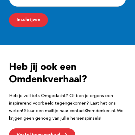
-
m
Inschrijven
a
i
l
a
d
Heb jij ook een
r
e
Omdenkverhaal?
s
Heb je zelf iets Omgedacht? Of ben je ergens een
inspirerend voorbeeld tegengekomen? Laat het ons
weten! Stuur een mailtje naar contact@omdenken.nl. We
krijgen geen genoeg van jullie hersenspinsels!