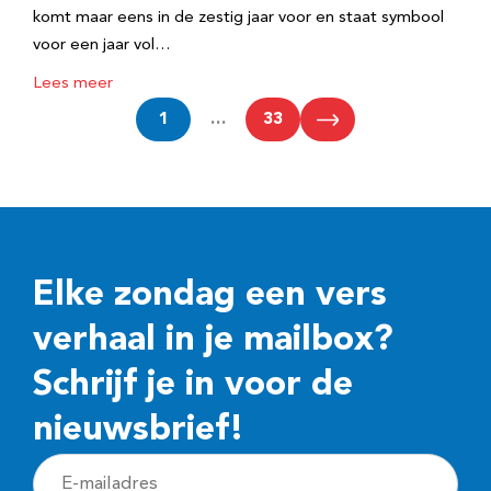
komt maar eens in de zestig jaar voor en staat symbool
voor een jaar vol…
Lees meer
1
…
33
Elke zondag een vers
verhaal in je mailbox?
Schrijf je in voor de
nieuwsbrief!
E