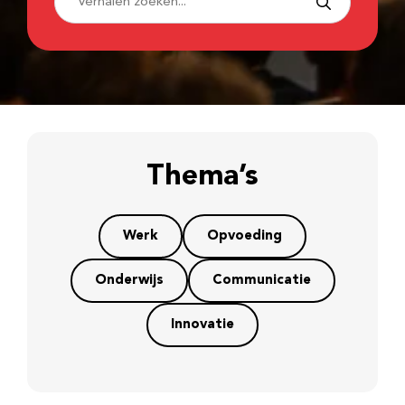
Thema’s
Werk
Opvoeding
Onderwijs
Communicatie
Innovatie