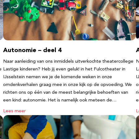
Autonomie – deel 4
Naar aanleiding van ons inmiddels uitverkochte theatercollege
N
e
Lastige kinderen? Heb jij even geluk! in het Fulcotheater in
L
IJsselstein nemen we je de komende weken in onze
I
omdenkverhalen graag mee in onze kijk op de opvoeding. We
o
richten ons op één van de meest belangrijke behoeften van
r
een kind: autonomie. Het is namelijk ook meteen de…
e
Lees meer
L