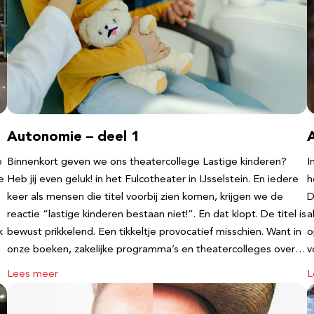
Autonomie – deel 1
b
Binnenkort geven we ons theatercollege Lastige kinderen?
I
e
Heb jij even geluk! in het Fulcotheater in IJsselstein. En iedere
h
keer als mensen die titel voorbij zien komen, krijgen we de
D
reactie “lastige kinderen bestaan niet!”. En dat klopt. De titel is
a
k
bewust prikkelend. Een tikkeltje provocatief misschien. Want in
o
onze boeken, zakelijke programma’s en theatercolleges over…
v
Lees meer
L