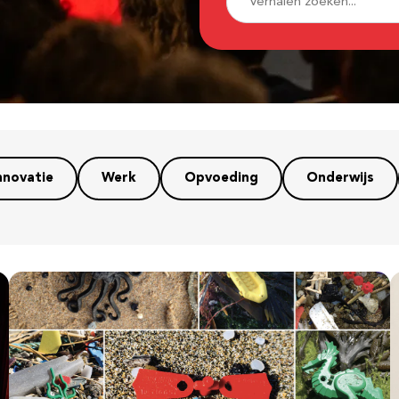
nnovatie
Werk
Opvoeding
Onderwijs