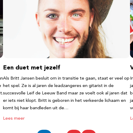
Een duet met jezelf
un
Als Britt Jansen besluit om in transitie te gaan, staat er veel op
I
e
het spel. Ze is al jaren de leadzangeres en gitarist in de
j
t.
succesvolle Leif de Leeuw Band maar ze voelt ook al jaren dat
b
er iets niet klopt. Britt is geboren in het verkeerde lichaam en
j
komt bij haar bandleden uit de…
v
Lees meer
L