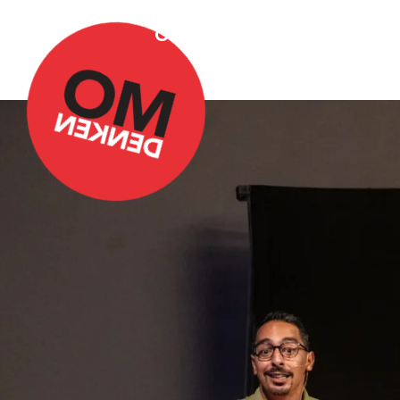
Over Omdenken
Podca