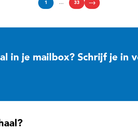
1
…
33
 in je mailbox? Schrijf je in 
haal?