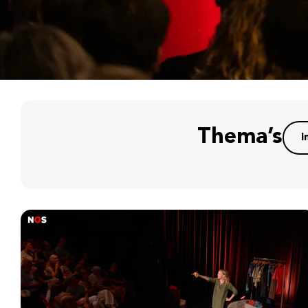
Thema’s
I