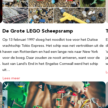
De Grote LEGO Scheepsramp
T
Op 13 februari 1997 sloeg het noodlot toe voor het Duitse
E
vrachtschip Tokio Express. Het schip was net vertrokken uit de
d
k
haven van Rotterdam en had een lange reis naar New York
’
voor de boeg. Daar zouden ze nooit arriveren, want voor de
j
…
kust van Land’s End in het Engelse Cornwall werd het schip
w
uit…
L
Lees meer