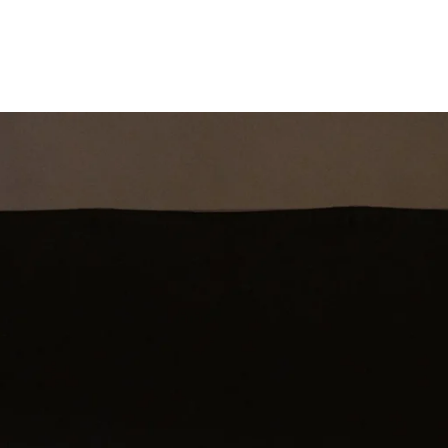
st
Theatershow
Training
Omdenkkrin