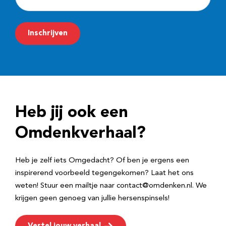
-
m
Inschrijven
a
i
l
a
d
Heb jij ook een
r
e
Omdenkverhaal?
s
Heb je zelf iets Omgedacht? Of ben je ergens een
inspirerend voorbeeld tegengekomen? Laat het ons
weten! Stuur een mailtje naar contact@omdenken.nl. We
krijgen geen genoeg van jullie hersenspinsels!