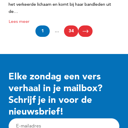
het verkeerde lichaam en komt bij haar bandleden uit
de…
Lees meer
1
…
34
Elke zondag een vers
verhaal in je mailbox?
Schrijf je in voor de
nieuwsbrief!
E