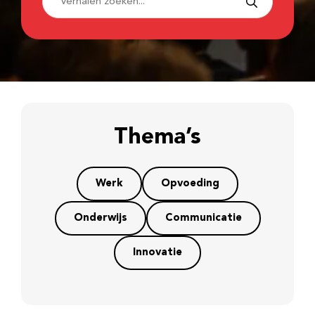
Thema’s
Werk
Opvoeding
Onderwijs
Communicatie
Innovatie