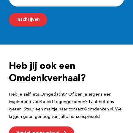
-
m
Inschrijven
a
i
l
a
d
Heb jij ook een
r
e
Omdenkverhaal?
s
Heb je zelf iets Omgedacht? Of ben je ergens een
inspirerend voorbeeld tegengekomen? Laat het ons
weten! Stuur een mailtje naar contact@omdenken.nl. We
krijgen geen genoeg van jullie hersenspinsels!