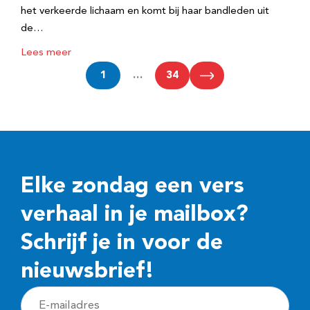
het verkeerde lichaam en komt bij haar bandleden uit
de…
Lees meer
1
…
34
Elke zondag een vers
verhaal in je mailbox?
Schrijf je in voor de
nieuwsbrief!
E