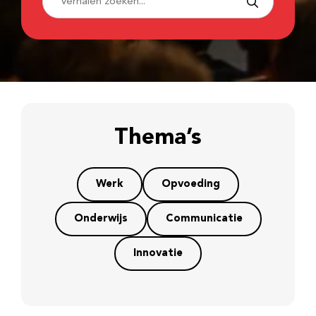
Thema’s
Werk
Opvoeding
Onderwijs
Communicatie
Innovatie