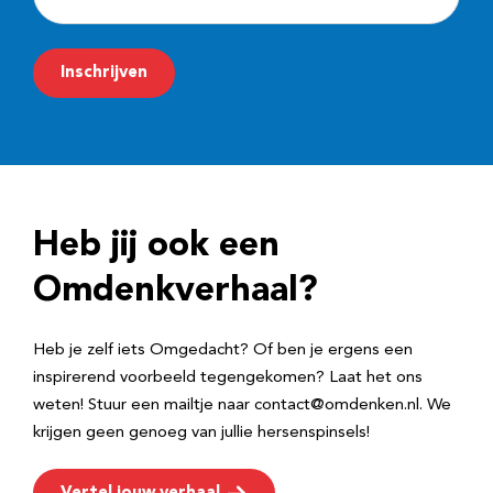
-
m
Inschrijven
a
i
l
a
d
Heb jij ook een
r
e
Omdenkverhaal?
s
Heb je zelf iets Omgedacht? Of ben je ergens een
inspirerend voorbeeld tegengekomen? Laat het ons
weten! Stuur een mailtje naar contact@omdenken.nl. We
krijgen geen genoeg van jullie hersenspinsels!