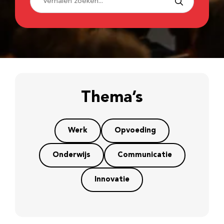
Thema’s
Werk
Opvoeding
Onderwijs
Communicatie
Innovatie