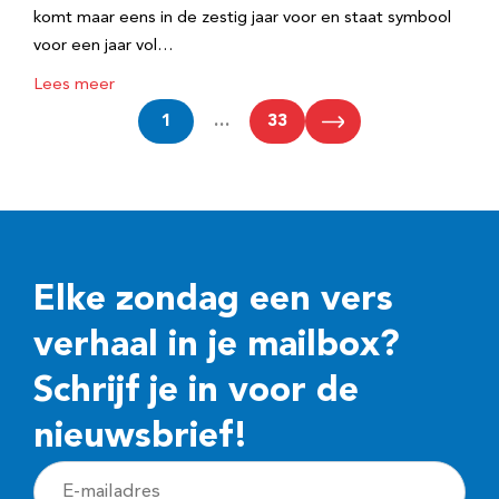
komt maar eens in de zestig jaar voor en staat symbool
voor een jaar vol…
Lees meer
1
…
33
Elke zondag een vers
verhaal in je mailbox?
Schrijf je in voor de
nieuwsbrief!
E