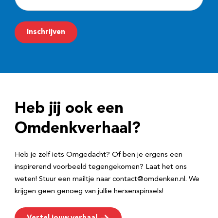
-
m
Inschrijven
a
i
l
a
d
Heb jij ook een
r
e
Omdenkverhaal?
s
Heb je zelf iets Omgedacht? Of ben je ergens een
inspirerend voorbeeld tegengekomen? Laat het ons
weten! Stuur een mailtje naar contact@omdenken.nl. We
krijgen geen genoeg van jullie hersenspinsels!