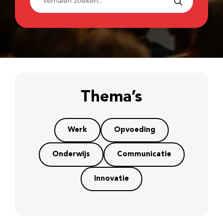
Thema’s
Werk
Opvoeding
Onderwijs
Communicatie
Innovatie