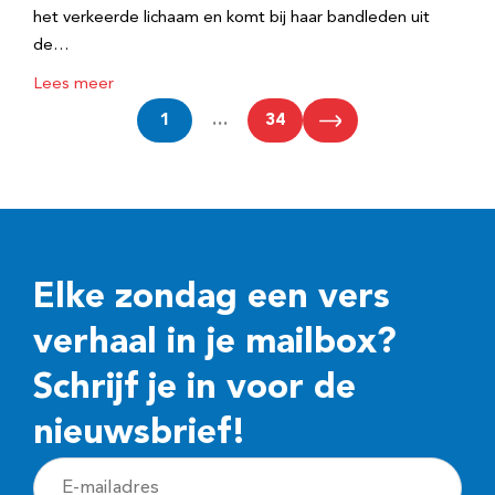
het verkeerde lichaam en komt bij haar bandleden uit
de…
Lees meer
1
…
34
Elke zondag een vers
verhaal in je mailbox?
Schrijf je in voor de
nieuwsbrief!
E