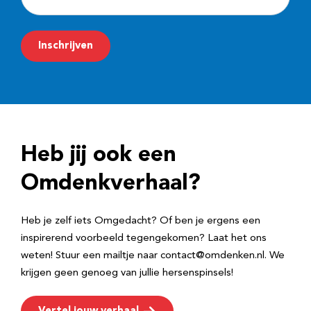
-
m
Inschrijven
a
i
l
a
d
Heb jij ook een
r
e
Omdenkverhaal?
s
Heb je zelf iets Omgedacht? Of ben je ergens een
inspirerend voorbeeld tegengekomen? Laat het ons
weten! Stuur een mailtje naar contact@omdenken.nl. We
krijgen geen genoeg van jullie hersenspinsels!