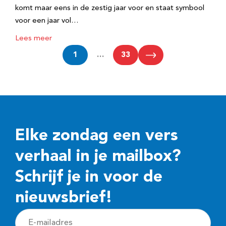
komt maar eens in de zestig jaar voor en staat symbool
voor een jaar vol…
Lees meer
1
…
33
Elke zondag een vers
verhaal in je mailbox?
Schrijf je in voor de
nieuwsbrief!
E