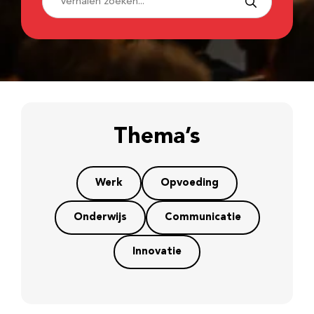
Thema’s
Werk
Opvoeding
Onderwijs
Communicatie
Innovatie