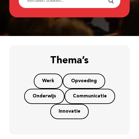
Thema’s
Werk
Opvoeding
Onderwijs
Communicatie
Innovatie