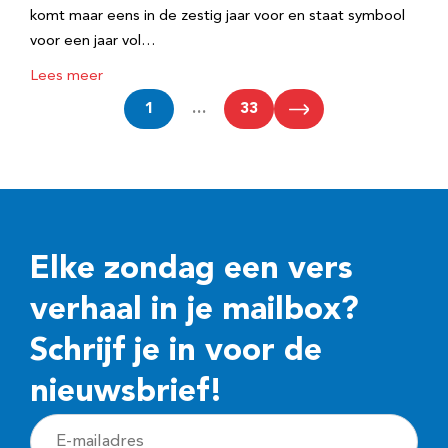
komt maar eens in de zestig jaar voor en staat symbool
voor een jaar vol…
Lees meer
1
…
33
Elke zondag een vers
verhaal in je mailbox?
Schrijf je in voor de
nieuwsbrief!
E