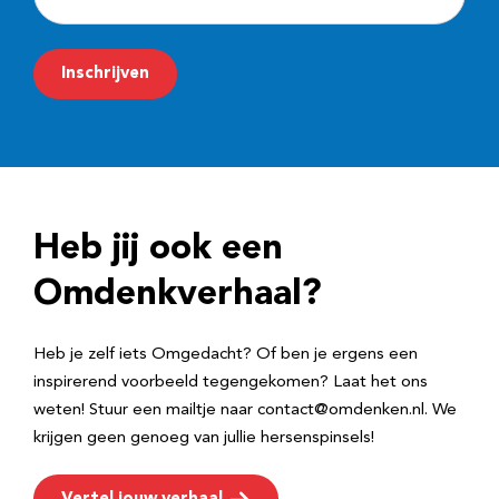
-
m
Inschrijven
a
i
l
a
d
Heb jij ook een
r
e
Omdenkverhaal?
s
Heb je zelf iets Omgedacht? Of ben je ergens een
inspirerend voorbeeld tegengekomen? Laat het ons
weten! Stuur een mailtje naar contact@omdenken.nl. We
krijgen geen genoeg van jullie hersenspinsels!