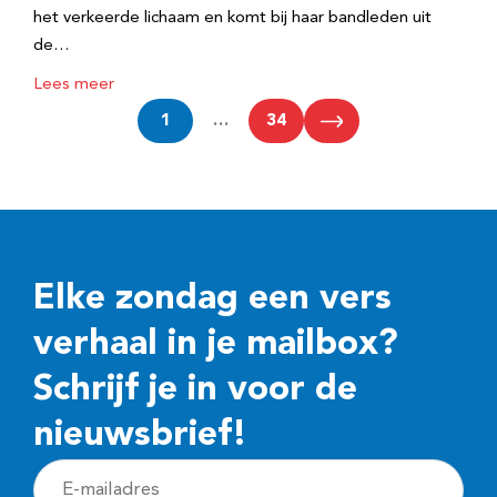
het verkeerde lichaam en komt bij haar bandleden uit
de…
Lees meer
1
…
34
Elke zondag een vers
verhaal in je mailbox?
Schrijf je in voor de
nieuwsbrief!
E