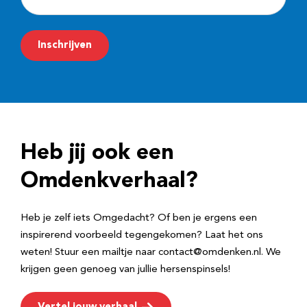
-
m
Inschrijven
a
i
l
a
d
Heb jij ook een
r
e
Omdenkverhaal?
s
Heb je zelf iets Omgedacht? Of ben je ergens een
inspirerend voorbeeld tegengekomen? Laat het ons
weten! Stuur een mailtje naar contact@omdenken.nl. We
krijgen geen genoeg van jullie hersenspinsels!