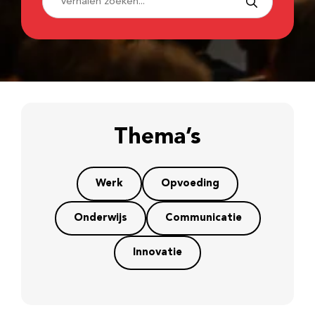
Thema’s
Werk
Opvoeding
Onderwijs
Communicatie
Innovatie