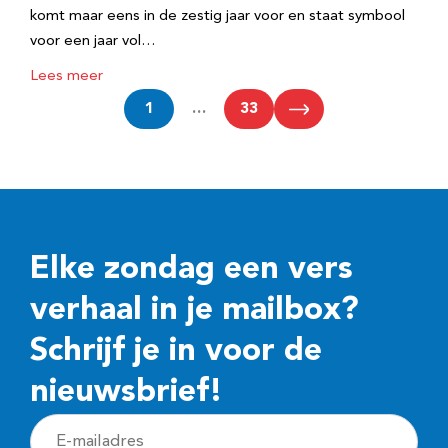
komt maar eens in de zestig jaar voor en staat symbool
voor een jaar vol…
Lees meer
1
…
33
Elke zondag een vers
verhaal in je mailbox?
Schrijf je in voor de
nieuwsbrief!
E