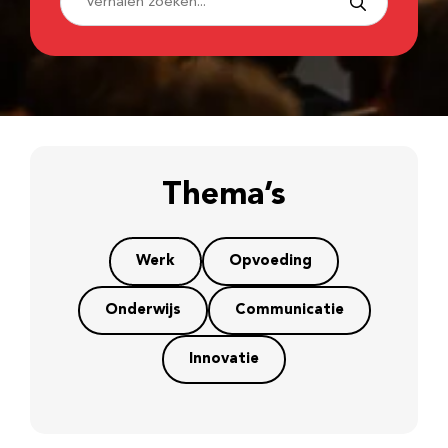
Thema’s
Werk
Opvoeding
Onderwijs
Communicatie
Innovatie