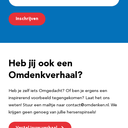
-
m
Inschrijven
a
i
l
a
d
Heb jij ook een
r
e
Omdenkverhaal?
s
Heb je zelf iets Omgedacht? Of ben je ergens een
inspirerend voorbeeld tegengekomen? Laat het ons
weten! Stuur een mailtje naar contact@omdenken.nl. We
krijgen geen genoeg van jullie hersenspinsels!