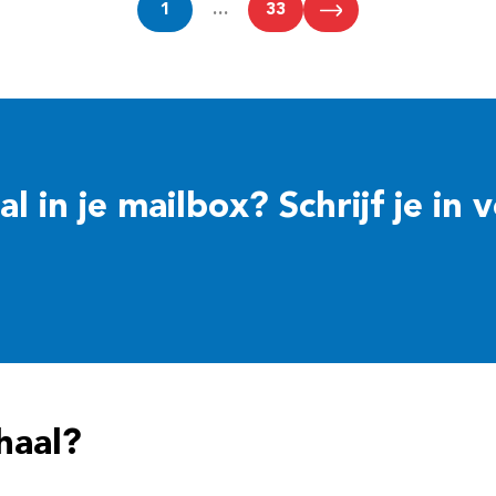
1
…
33
 in je mailbox? Schrijf je in 
haal?