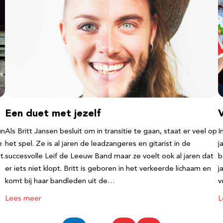
Een duet met jezelf
un
Als Britt Jansen besluit om in transitie te gaan, staat er veel op
I
e
het spel. Ze is al jaren de leadzangeres en gitarist in de
j
t.
succesvolle Leif de Leeuw Band maar ze voelt ook al jaren dat
b
er iets niet klopt. Britt is geboren in het verkeerde lichaam en
j
komt bij haar bandleden uit de…
v
Lees meer
L