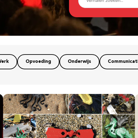
erk
Opvoeding
Onderwijs
Communicat