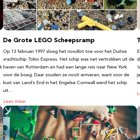
De Grote LEGO Scheepsramp
T
Op 13 februari 1997 sloeg het noodlot toe voor het Duitse
E
vrachtschip Tokio Express. Het schip was net vertrokken uit de
d
k
haven van Rotterdam en had een lange reis naar New York
’
voor de boeg. Daar zouden ze nooit arriveren, want voor de
j
…
kust van Land’s End in het Engelse Cornwall werd het schip
w
uit…
L
Lees meer