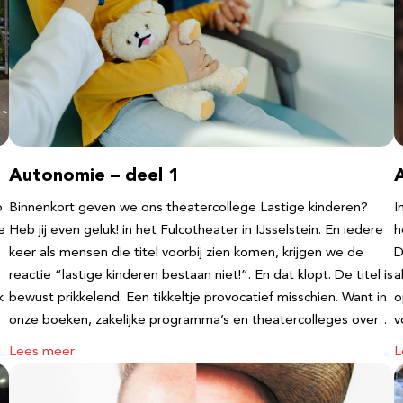
Autonomie – deel 1
b
Binnenkort geven we ons theatercollege Lastige kinderen?
I
e
Heb jij even geluk! in het Fulcotheater in IJsselstein. En iedere
h
keer als mensen die titel voorbij zien komen, krijgen we de
D
reactie “lastige kinderen bestaan niet!”. En dat klopt. De titel is
a
k
bewust prikkelend. Een tikkeltje provocatief misschien. Want in
o
onze boeken, zakelijke programma’s en theatercolleges over…
v
Lees meer
L