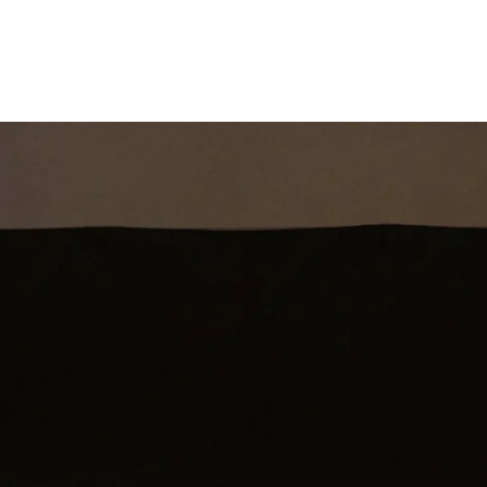
st
Theatershow
Training
Omdenkkrin