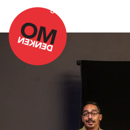
Over Omdenken
Podca