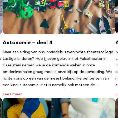
Autonomie – deel 4
Naar aanleiding van ons inmiddels uitverkochte theatercollege
N
e
Lastige kinderen? Heb jij even geluk! in het Fulcotheater in
L
IJsselstein nemen we je de komende weken in onze
I
omdenkverhalen graag mee in onze kijk op de opvoeding. We
o
richten ons op één van de meest belangrijke behoeften van
r
een kind: autonomie. Het is namelijk ook meteen de…
e
Lees meer
L