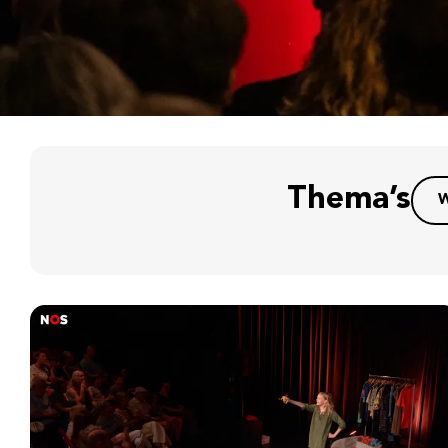
Thema’s
W